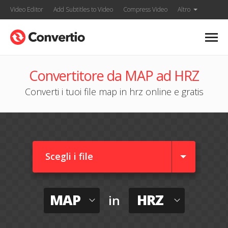
Video Editor
Add Subtitles to Video
Compress Video
Altro
Convertitore da MAP ad HRZ
Converti i tuoi file map in hrz online e gratis
Scegli i file
MAP
HRZ
in