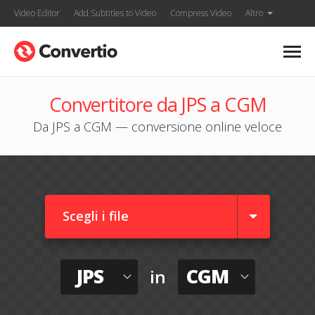
Video Editor
Add Subtitles to Video
Compress Video
Altro
Convertitore da JPS a CGM
Da JPS a CGM — conversione online veloce
Scegli i file
JPS
CGM
in