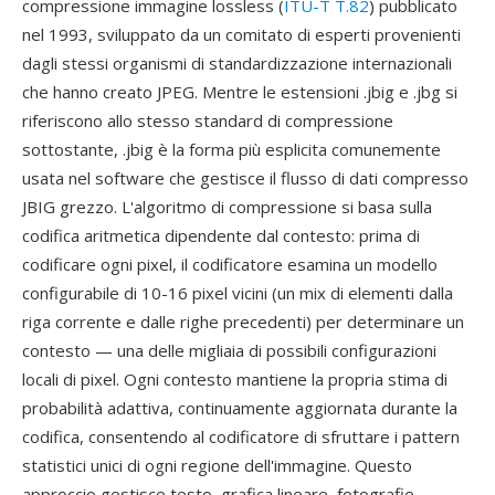
compressione immagine lossless (
ITU-T T.82
) pubblicato
nel 1993, sviluppato da un comitato di esperti provenienti
dagli stessi organismi di standardizzazione internazionali
che hanno creato JPEG. Mentre le estensioni .jbig e .jbg si
riferiscono allo stesso standard di compressione
sottostante, .jbig è la forma più esplicita comunemente
usata nel software che gestisce il flusso di dati compresso
JBIG grezzo. L'algoritmo di compressione si basa sulla
codifica aritmetica dipendente dal contesto: prima di
codificare ogni pixel, il codificatore esamina un modello
configurabile di 10-16 pixel vicini (un mix di elementi dalla
riga corrente e dalle righe precedenti) per determinare un
contesto — una delle migliaia di possibili configurazioni
locali di pixel. Ogni contesto mantiene la propria stima di
probabilità adattiva, continuamente aggiornata durante la
codifica, consentendo al codificatore di sfruttare i pattern
statistici unici di ogni regione dell'immagine. Questo
approccio gestisce testo, grafica lineare, fotografie