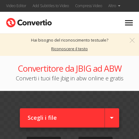
Video Editor
Add Subtitles to Video
Compress Video
Altro
Hai bisogno del riconoscimento testuale?
Riconoscere il testo
Convertitore da JBIG ad ABW
Converti i tuoi file jbig in abw online e gratis
Scegli i file