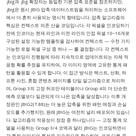
.jbig과 .jbg 확장자는 동일한 기본 압축 표준을 참조하지만,
.jbig은 원시 JBIG 압축 데이터스트림을 처리하는 소프트웨어
에서 더 흔히 사용되는 명시적 형태입니다. 압축 알고리즘의
핵심은 컨텍스트 의존 산술 코딩입니다. 각 픽셀을 인코딩하기
전에 인코더는 현재 라인과 이전 라인의 인접 픽셀 10~16개로
구성된 설정 가능한 템플릿을 검사하여 컨텍스트 — 수천 가지
가능한 로컬 픽셀 구성 중 하나 — 를 결정합니다. 각 컨텍스트
는 인코딩이 진행됨에 따라 지속적으로 업데이트되는 자체 적
응형 확률 추정을 유지하여, 각 이미지 영역에 고유한 통계 패
턴을 활용할 수 있게 합니다. 이 접근 방식은 텍스트, 선화, 하
프톤 사진, 혼합 콘텐츠 페이지를 단일 알고리즘으로 처리하
며, Group 3의 고정 허프만 테이블이나 Group 4의 더 단순한
예측 모델보다 일관되게 더 나은 압축을 달성합니다. 이후 개
정판인 JBIG2(T.88)는 더 높은 압축을 위한 패턴 매칭과 손실
모드를 추가했지만, 원래 JBIG는 여전히 널리 배포되어 있습니
다. 알고리즘의 적응성이 장점 중 하나입니다 — 고정 통계 모
델을 사용하는 Group 3/4 코덱과 달리 JBIG는 인코딩하면서
각 특정 이미지의 특성을 지속적으로 학습하여, 크게 다른 콘