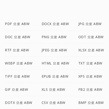
PDF 으로 ABW
DOCX 으로 ABW
JPG 으로 ABW
DOC 으로 ABW
PNG 으로 ABW
ODT 으로 ABW
RTF 으로 ABW
JPEG 으로 ABW
XLSX 으로 ABW
WEBP 으로 ABW
HTML 으로 ABW
TXT 으로 ABW
TIFF 으로 ABW
EPUB 으로 ABW
XPS 으로 ABW
GIF 으로 ABW
XLS 으로 ABW
FB2 으로 ABW
DOTX 으로 ABW
CSV 으로 ABW
BMP 으로 ABW