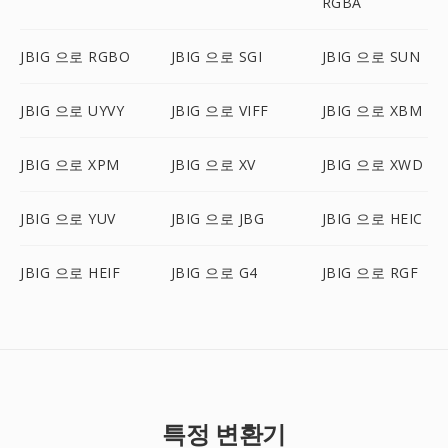
RGBA
JBIG 으로 RGBO
JBIG 으로 SGI
JBIG 으로 SUN
JBIG 으로 UYVY
JBIG 으로 VIFF
JBIG 으로 XBM
JBIG 으로 XPM
JBIG 으로 XV
JBIG 으로 XWD
JBIG 으로 YUV
JBIG 으로 JBG
JBIG 으로 HEIC
JBIG 으로 HEIF
JBIG 으로 G4
JBIG 으로 RGF
특정 변환기