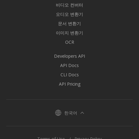
비디오 컨버터
오디오 변환기
문서 변환기
이미지 변환기
OCR
Developers API
API Docs
CLI Docs
API Pricing
한국어
Terms of Use
Privacy Policy