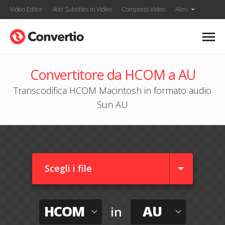
Video Editor
Add Subtitles to Video
Compress Video
Altro
Convertitore da HCOM a AU
Transcodifica HCOM Macintosh in formato audio
Sun AU
Scegli i file
HCOM
AU
in