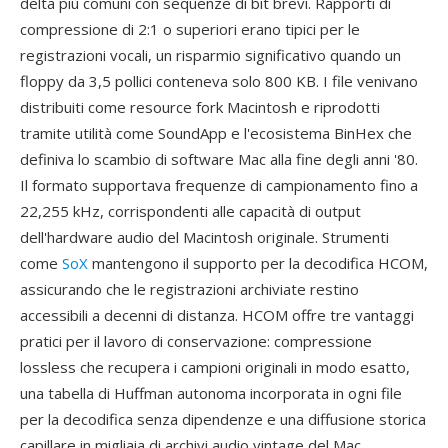
delta più comuni con sequenze di bit brevi. Rapporti di
compressione di 2:1 o superiori erano tipici per le
registrazioni vocali, un risparmio significativo quando un
floppy da 3,5 pollici conteneva solo 800 KB. I file venivano
distribuiti come resource fork Macintosh e riprodotti
tramite utilità come SoundApp e l'ecosistema BinHex che
definiva lo scambio di software Mac alla fine degli anni '80.
Il formato supportava frequenze di campionamento fino a
22,255 kHz, corrispondenti alle capacità di output
dell'hardware audio del Macintosh originale. Strumenti
come
SoX
mantengono il supporto per la decodifica HCOM,
assicurando che le registrazioni archiviate restino
accessibili a decenni di distanza. HCOM offre tre vantaggi
pratici per il lavoro di conservazione: compressione
lossless che recupera i campioni originali in modo esatto,
una tabella di Huffman autonoma incorporata in ogni file
per la decodifica senza dipendenze e una diffusione storica
capillare in migliaia di archivi audio vintage del Mac.