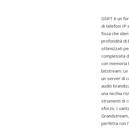
GSRT è un for
di telefoni IP
fissa che ide
profondità di 
ottimizzati per
complessità d
con memoria li
bitstream. Le
un server di c
audio brandiz
una nicchia ri
strumenti di 
sforzo. I vant
Grandstream, u
perfetta con l