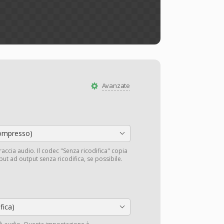
Avanzate
ompresso)
traccia audio. Il codec "Senza ricodifica" copia
input ad output senza ricodifica, se possibile.
fica)