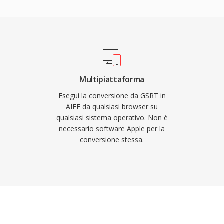
altro punto di forza è
enti professionali Apple,
F funge da formato di
quenze di
 fino a 32 bit,
luzione che superano le
Multipiattaforma
ia priorità
Esegui la conversione da GSRT in
39;efficienza di
AIFF da qualsiasi browser su
qualsiasi sistema operativo. Non è
ile nel settore della
necessario software Apple per la
conversione stessa.