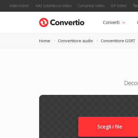
Video Editor
Add Subtitles to Video
Compress Video
GIF Editor
Te
Converti
Home
Convertitore audio
Convertitore GSRT
Decod
Scegli i file