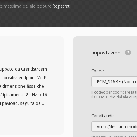
one massima del file oppure
Registrati
Impostazioni
iluppato da Grandstream
Codec:
dispositivi endpoint VoIP.
PCM_S16BE (Non c
 a dimensione fissa che
Il codec per codificare la 
 (tipicamente 8 kHz o 16
il flusso audio dal file di 
el payload, seguita da
izzati per i piccoli
Canali audio:
n privilegia la minima
Auto (Nessuna modi
Grandstream funzionano