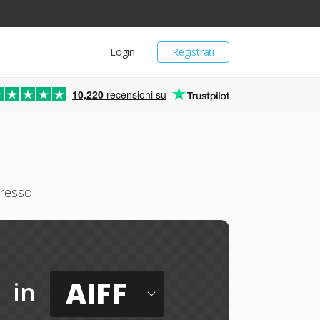
Login
Registrati
10,220
recensioni su
presso
AIFF
in