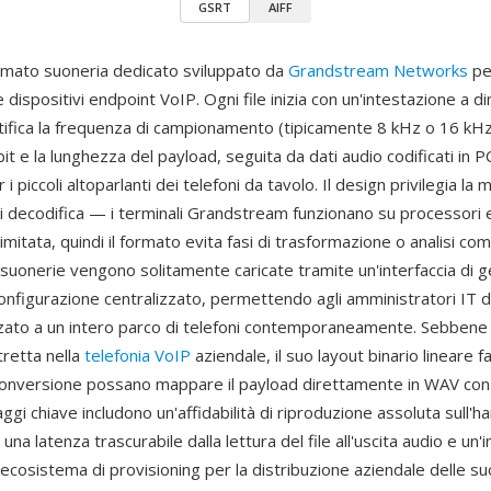
GSRT
AIFF
mato suoneria dedicato sviluppato da
Grandstream Networks
per
 e dispositivi endpoint VoIP. Ogni file inizia con un'intestazione a 
ntifica la frequenza di campionamento (tipicamente 8 kHz o 16 kHz)
bit e la lunghezza del payload, seguita da dati audio codificati in
 i piccoli altoparlanti dei telefoni da tavolo. Il design privilegia la 
i decodifica — i terminali Grandstream funzionano su processor
mitata, quindi il formato evita fasi di trasformazione o analisi co
 suonerie vengono solitamente caricate tramite un'interfaccia di 
onfigurazione centralizzato, permettendo agli amministratori IT di
zato a un intero parco di telefoni contemporaneamente. Sebbene
stretta nella
telefonia VoIP
aziendale, il suo layout binario lineare fa
conversione possano mappare il payload direttamente in WAV con 
aggi chiave includono un'affidabilità di riproduzione assoluta sull'
na latenza trascurabile dalla lettura del file all'uscita audio e un'
'ecosistema di provisioning per la distribuzione aziendale delle su