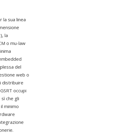
 la sua linea
dimensione
, la
 PCM o mu-law
minima
i embedded
mplessa del
gestione web o
 distribuire
 GSRT occupi
 sì che gli
il minimo
hardware
integrazione
onerie.