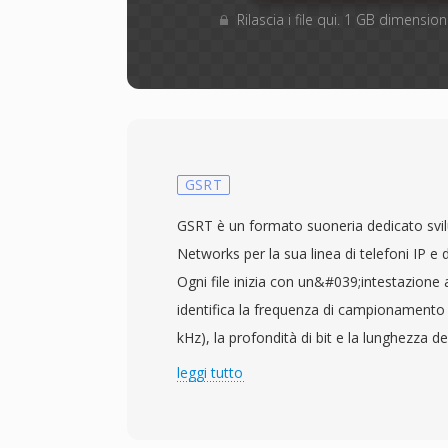
Rilascia i file qui. 1 GB dimensi
GSRT
GSRT è un formato suoneria dedicato sv
Networks per la sua linea di telefoni IP e 
Ogni file inizia con un&#039;intestazione
identifica la frequenza di campionamento
kHz), la profondità di bit e la lunghezza d
dati audio codificati in PCM o mu-law ottim
leggi tutto
altoparlanti dei telefoni da tavolo. Il desig
complessità di decodifica — i terminali 