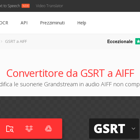
xt to Speech
Video Translator
OCR
API
Prezziminuti
Help
Eccezionale
GSRT a AIFF
Convertitore da GSRT a AIFF
ifica le suonerie Grandstream in audio AIFF non com
GSRT