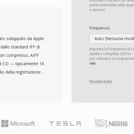
ata, quindi il formato
Imposta il numero di cana
particolarmente utile quan
plessa del bitstream. Le
a stereo).
amite
server di configurazione
Frequenza:
ori IT di distribuire
ato sviluppato da Apple
Auto (Nessuna modi
efoni
 dallo standard IFF di
Imposta la frequenza di 
i una nicchia ristretta
spettro completo (20 Hz - 2
 non compresso, AIFF
per ottenere la trasparenz
t binario lineare fa sì che
tà CD — tipicamente 16
wiki
.
pare il payload
io della registrazione
 I vantaggi chiave
organizza il contenuto in
Resetta tutto
zione assoluta
tadati come marcatori,
nza trascurabile dalla
ngegneri audio
n&#039;integrazione
uentemente ad AIFF
oning per la
i fase di editing e
&#039;assenza totale di
3 o AAC, salvataggi