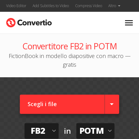
Video Editor
Add Subtitles to Video
Compress Video
Altro
Convertitore FB2 in POTM
FictionBook in modello diapositive con macro —
gratis
Scegli i file
FB2
POTM
in