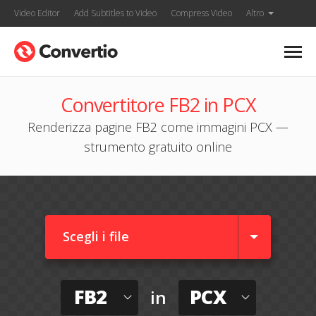
Video Editor
Add Subtitles to Video
Compress Video
Altro
Convertitore FB2 in PCX
Renderizza pagine FB2 come immagini PCX —
strumento gratuito online
Scegli i file
FB2
PCX
in