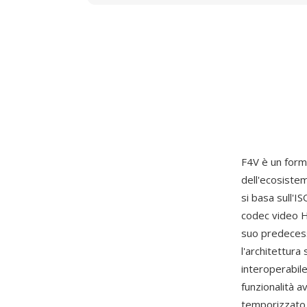
F4V è un form
dell'ecosiste
si basa sull'
codec video H.
suo predece
l'architettur
interoperabile
funzionalità a
temporizzato 