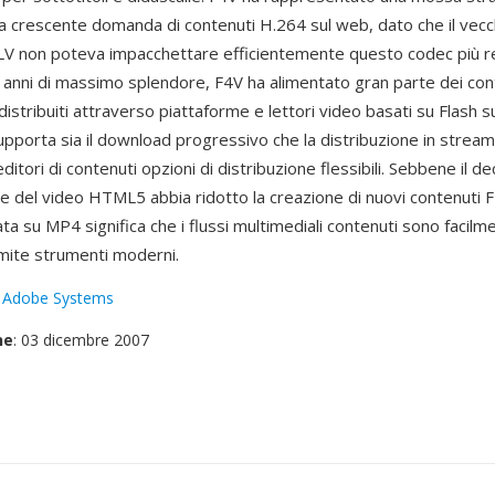
la crescente domanda di contenuti H.264 sul web, dato che il vecc
LV non poteva impacchettare efficientemente questo codec più r
i anni di massimo splendore, F4V ha alimentato gran parte dei con
 distribuiti attraverso piattaforme e lettori video basati su Flash su
upporta sia il download progressivo che la distribuzione in stream
ditori di contenuti opzioni di distribuzione flessibili. Sebbene il dec
e del video HTML5 abbia ridotto la creazione di nuovi contenuti F
ta su MP4 significa che i flussi multimediali contenuti sono facilm
amite strumenti moderni.
:
Adobe Systems
ne
: 03 dicembre 2007