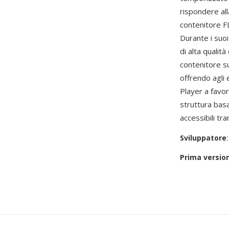
rispondere al
contenitore F
Durante i suo
di alta qualità
contenitore s
offrendo agli e
Player a favor
struttura basa
accessibili tr
Sviluppatore
Prima versio