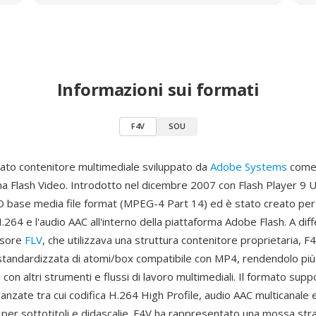
Informazioni sui formati
F4V
SOU
ato contenitore multimediale sviluppato da
Adobe Systems
come 
ma Flash Video. Introdotto nel dicembre 2007 con Flash Player 9 
ISO base media file format (MPEG-4 Part 14) ed è stato creato per
264 e l'audio AAC all'interno della piattaforma Adobe Flash. A dif
ssore
FLV
, che utilizzava una struttura contenitore proprietaria, F
a standardizzata di atomi/box compatibile con MP4, rendendolo più
 con altri strumenti e flussi di lavoro multimediali. Il formato supp
vanzate tra cui codifica H.264 High Profile, audio AAC multicanale 
per sottotitoli e didascalie. F4V ha rappresentato una mossa str