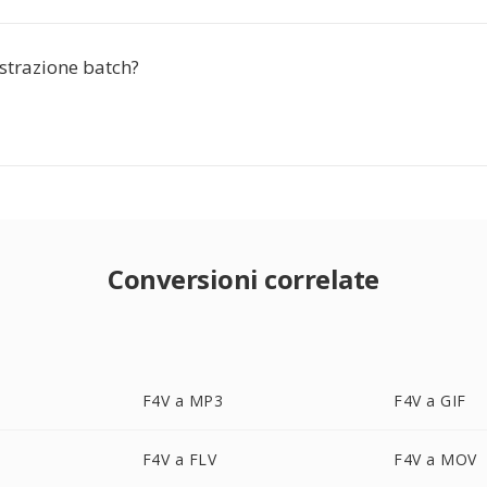
strazione batch?
Conversioni correlate
F4V a MP3
F4V a GIF
F4V a FLV
F4V a MOV