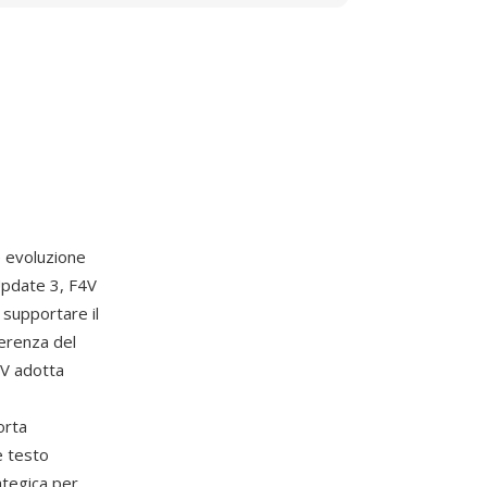
evoluzione
Update 3, F4V
 supportare il
ferenza del
4V adotta
orta
e testo
ategica per