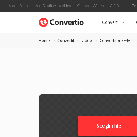
Video Editor
Add Subtitles to Video
Compress Video
GIF Editor
Te
Converti
Home
Convertitore video
Convertitore F4V
Scegli i file