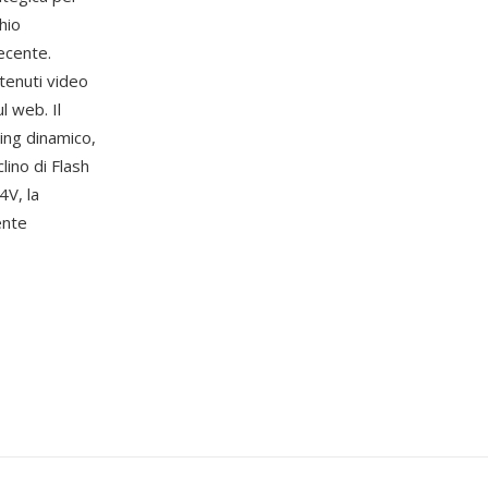
hio
ecente.
tenuti video
l web. Il
ing dinamico,
lino di Flash
4V, la
ente