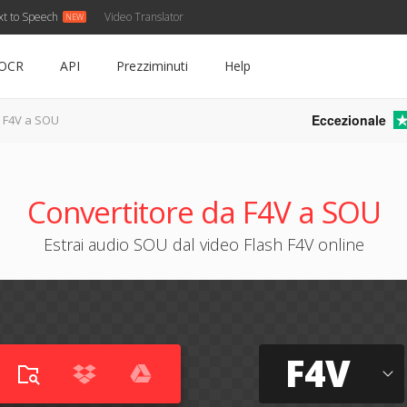
xt to Speech
Video Translator
OCR
API
Prezziminuti
Help
Eccezionale
F4V a SOU
Convertitore da F4V a SOU
Estrai audio SOU dal video Flash F4V online
F4V