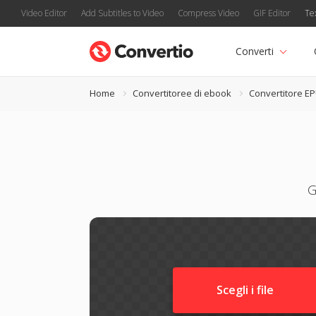
Video Editor
Add Subtitles to Video
Compress Video
GIF Editor
Te
Converti
Home
Convertitoree di ebook
Convertitore E
G
Scegli i file