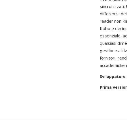
sincronizzati.
differenza de
reader non Ki
Kobo e decine 
essenziale, a
qualsiasi dim
gestione atti
fornitori, rend
accademiche e 
Sviluppatore
Prima versio