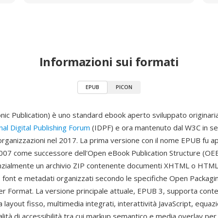
Informazioni sui formati
EPUB
PICON
nic Publication) è uno standard ebook aperto sviluppato originar
nal Digital Publishing Forum
(IDPF) e ora mantenuto dal W3C in seg
 organizzazioni nel 2017. La prima versione con il nome EPUB fu 
2007 come successore dell'Open eBook Publication Structure (OEB
ialmente un archivio ZIP contenente documenti XHTML o HTML5, 
, font e metadati organizzati secondo le specifiche Open Packag
r Format. La versione principale attuale, EPUB 3, supporta conte
e a layout fisso, multimedia integrati, interattività JavaScript, equ
alità di accessibilità tra cui markup semantico e media overlay per