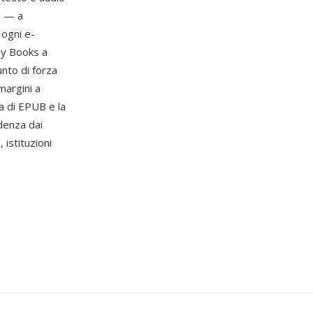
i — a
 ogni e-
ay Books a
unto di forza
margini a
a di EPUB e la
denza dai
 istituzioni