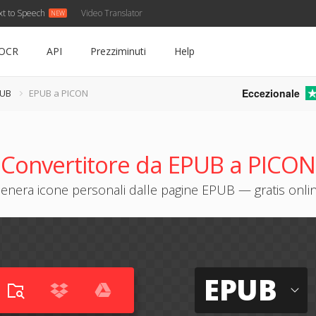
xt to Speech
Video Translator
OCR
API
Prezziminuti
Help
Eccezionale
PUB
EPUB a PICON
Convertitore da EPUB a PICON
enera icone personali dalle pagine EPUB — gratis onli
EPUB