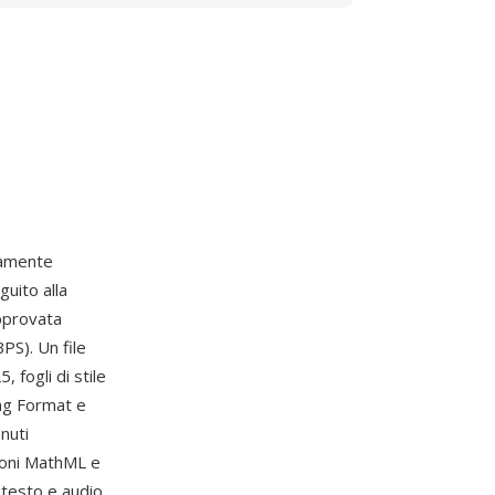
iamente
uito alla
approvata
PS). Un file
fogli di stile
ing Format e
nuti
azioni MathML e
 testo e audio