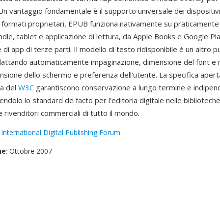
 Un vantaggio fondamentale è il supporto universale dei dispositiv
i formati proprietari, EPUB funziona nativamente su praticamente
ndle, tablet e applicazione di lettura, da Apple Books e Google Pl
di app di terze parti. Il modello di testo ridisponibile è un altro p
dattando automaticamente impaginazione, dimensione del font e 
ensione dello schermo e preferenza dell'utente. La specifica apert
va del
W3C
garantiscono conservazione a lungo termine e indipen
endolo lo standard de facto per l'editoria digitale nelle biblioteche,
rivenditori commerciali di tutto il mondo.
:
International Digital Publishing Forum
ne
: Ottobre 2007