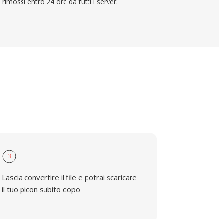
rimossi entro 24 ore da tutti i server.
3
Lascia convertire il file e potrai scaricare
il tuo picon subito dopo