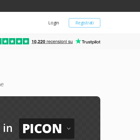
Login
Registrati
10,220
recensioni su
ne
PICON
in