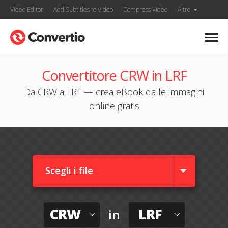
Video Editor
Add Subtitles to Video
Compress Video
Altro
Convertitore CRW in LRF
Da CRW a LRF — crea eBook dalle immagini
online gratis
Scegli i file
CRW
LRF
in