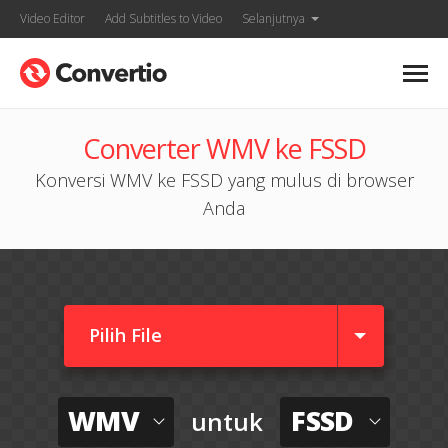
Video Editor
Add Subtitles to Video
Selanjutnya
Converter WMV ke FSSD
Konversi WMV ke FSSD yang mulus di browser
Anda
Pilih File
WMV
FSSD
untuk