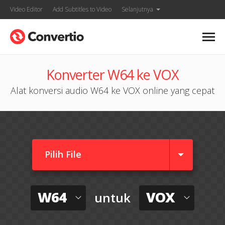
Video Editor
Add Subtitles to Video
Selanjutnya
Konverter W64 ke VOX
Alat konversi audio W64 ke VOX online yang cepat
Pilih File
W64
VOX
untuk