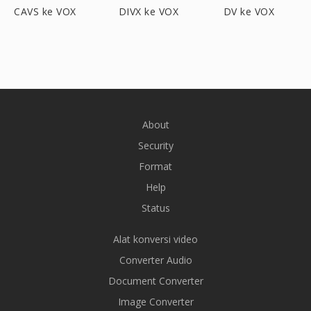
CAVS ke VOX
DIVX ke VOX
DV ke VOX
About
Security
Format
Help
Status
Alat konversi video
Converter Audio
Document Converter
Image Converter