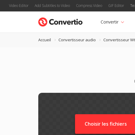
Video Editor
Add Subtitles to Video
Compress Video
GIF Editor
Te
Convertir
Accueil
Convertisseur audio
Convertisseur W
Choisir les fichiers