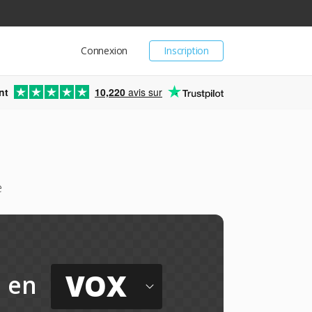
Connexion
Inscription
nt
10,220
avis sur
e
VOX
en