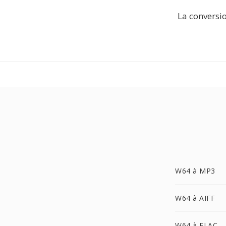
La conversio
W64 à MP3
W64 à AIFF
W64 à FLAC