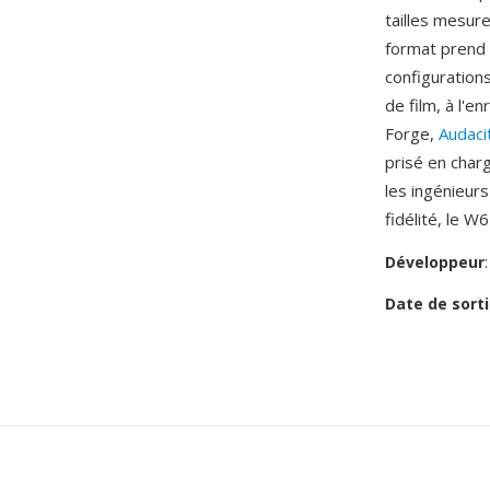
tailles mesur
format prend 
configuration
de film, à l'e
Forge,
Audaci
prisé en char
les ingénieurs
fidélité, le W6
Développeur
Date de sorti