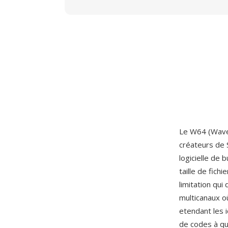
Le W64 (Wave6
créateurs de 
logicielle de
taille de fich
limitation qu
multicanaux o
etendant les i
de codes à qu