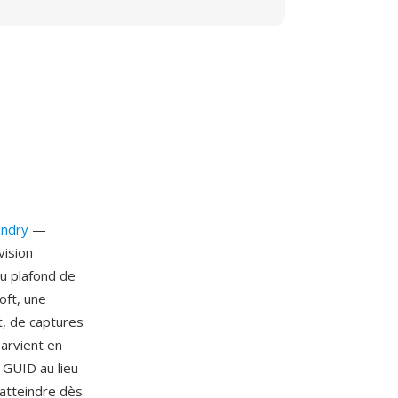
undry
—
vision
au plafond de
oft, une
t, de captures
arvient en
s GUID au lieu
'atteindre dès