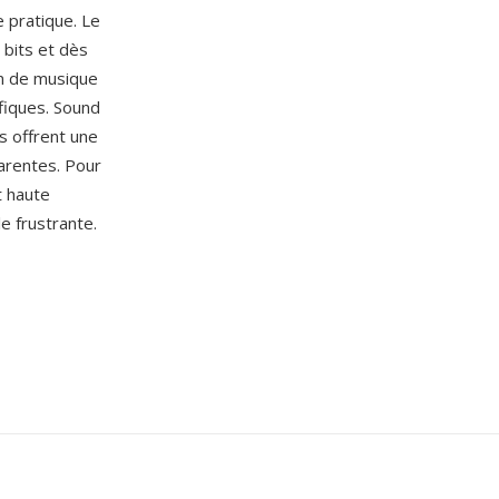
 pratique. Le
 bits et dès
on de musique
ifiques. Sound
s offrent une
arentes. Pour
t haute
le frustrante.