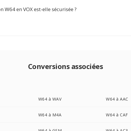
n W64 en VOX est-elle sécurisée ?
Conversions associées
W64 à WAV
W64 à AAC
W64 à M4A
W64 à CAF
W64 à GSM
W64 à AC3