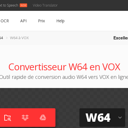
xt to Speech
Video Translator
OCR
API
Prix
Help
Excelle
64
W64 à VOX
Convertisseur W64 en VOX
Outil rapide de conversion audio W64 vers VOX en lign
W64