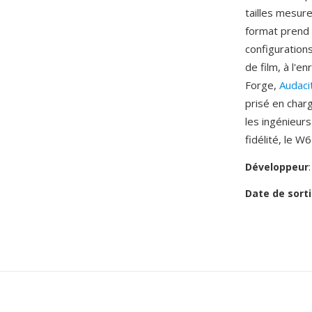
tailles mesur
format prend 
configuration
de film, à l'e
Forge,
Audaci
prisé en char
les ingénieurs
fidélité, le W6
Développeur
Date de sorti