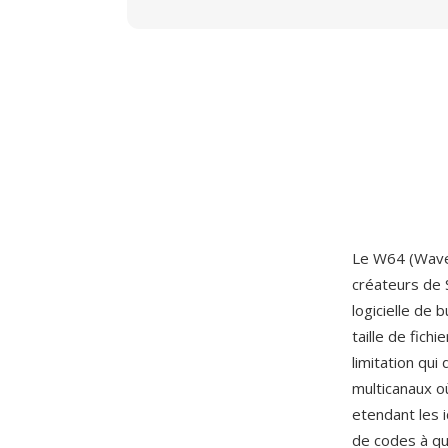
Le W64 (Wave6
créateurs de 
logicielle de
taille de fich
limitation qu
multicanaux o
etendant les i
de codes à qu