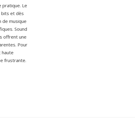
 pratique. Le
 bits et dès
on de musique
ifiques. Sound
s offrent une
arentes. Pour
t haute
le frustrante.