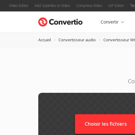
Video Editor
Add Subtitles to Video
Compress Video
GIF Editor
Te
Convertir
Accueil
Convertisseur audio
Convertisseur W
Co
Choisir les fichiers