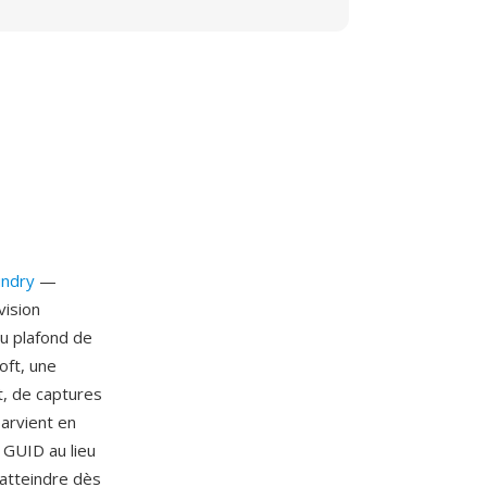
undry
—
vision
au plafond de
oft, une
t, de captures
arvient en
s GUID au lieu
'atteindre dès