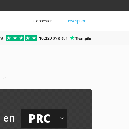
Connexion
Inscription
nt
10,220
avis sur
eur
PRC
en