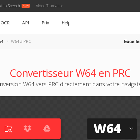
xt to Speech
Video Translator
OCR
API
Prix
Help
Excelle
64
W64 à PRC
Convertisseur W64 en PRC
nversion W64 vers PRC directement dans votre navigat
W64