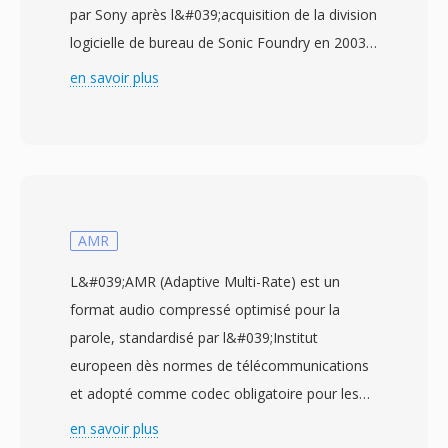
par Sony après l&#039;acquisition de la division
logicielle de bureau de Sonic Foundry en 2003.
Le format répond directement au plafond de
en savoir plus
taille de fichier de 4 Go impose par la
spécification RIFF/WAV 32 bits de Microsoft,
une limitation qui devient problematique lors de
longues sessions d&#039;enregistrement, de
captures multicanaux où de productions à
haute fréquence d&#039;échantillonnage. Le
AMR
W64 y parvient en etendant les identifiants de
L&#039;AMR (Adaptive Multi-Rate) est un
blocs et les champs de taille à 64 bits, utilisant
format audio compressé optimisé pour la
dès GUID au lieu de codes à quatre caractères.
parole, standardisé par l&#039;Institut
Ce changement structurel permet àux fichiers
europeen dès normes de télécommunications
d&#039;atteindre dès tailles mesurees en
et adopté comme codec obligatoire pour les
exaoctets, supprimant de fait toute contrainte
réseaux mobiles GSM et 3G. Le codec bascule
en savoir plus
de stockage pratique. Le format prend en