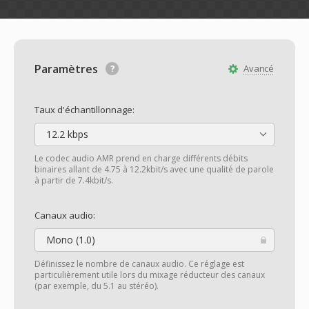
Paramètres
Avancé
Taux d'échantillonnage:
12.2 kbps
Le codec audio AMR prend en charge différents débits
binaires allant de 4.75 à 12.2kbit/s avec une qualité de parole
à partir de 7.4kbit/s.
Canaux audio:
Mono (1.0)
Définissez le nombre de canaux audio. Ce réglage est
particulièrement utile lors du mixage réducteur des canaux
(par exemple, du 5.1 au stéréo).