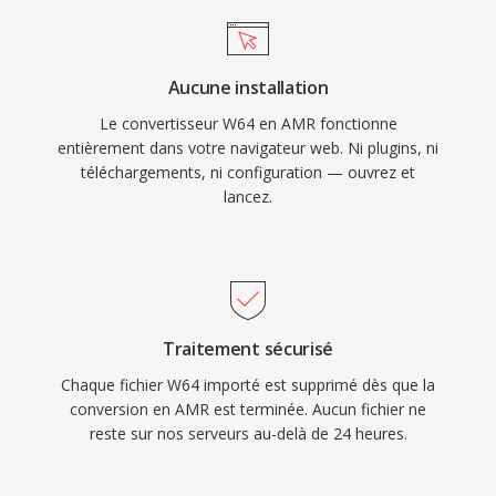
passante limitée. Un autre atout est la
detection d&#039;activite vocale intégrée et la
génération de bruit de confort, réduisant la
Aucune installation
transmission pendant les silences. Bien que
Le convertisseur W64 en AMR fonctionne
l&#039;AMR soit inadapte à la musique en
entièrement dans votre navigateur web. Ni plugins, ni
raison de sa bande passante etroite (300-3400
téléchargements, ni configuration — ouvrez et
Hz), il excelle dans la transmission de parole
lancez.
intelligible dans dès conditions réseau difficiles.
Traitement sécurisé
Chaque fichier W64 importé est supprimé dès que la
conversion en AMR est terminée. Aucun fichier ne
reste sur nos serveurs au-delà de 24 heures.