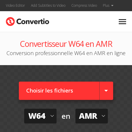
Video Editor
Add Subtitles to Video
Compress Video
Plus
Convertisseur W64 en AMR
Conversion professionnelle W64 en AMR en ligne
Choisir les fichiers
W64
AMR
en