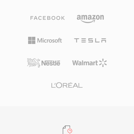
linear untuk memodelkan setiap blok audio,
rekaman konser live, dan akuisisi data ilmiah.
kemudian mengkodekan residual melalui partisi
Sound Forge, Audacity, dan workstation audio
Rice — mengeksploitasi distribusi statistik dari
digital profesional lainnya menyediakan
kesalahan prediksi untuk kompresi yang kuat
dukungan W64 native untuk impor dan ekspor
tanpa membuang data. Kedalaman bit hingga
yang mulus. Bagi teknisi dan produser yang
32 dan sample rate hingga 655 kHz didukung,
secara rutin bekerja dengan materi berkualitas
melampaui persyaratan rekaman beresolusi
tinggi dan berdurasi panjang, W64 menawarkan
tinggi. Dukungan perangkat keras sangat luas:
keandalan dan kesederhanaan WAV tanpa
smartphone, stereo mobil, pemutar Blu-ray,
pembatasan ukuran yang menjengkelkan.
dan hampir setiap aplikasi media desktop
mendekode FLAC secara native. Layanan
streaming seperti Tidal dan Amazon Music
menggunakan FLAC untuk tier lossless,
menegaskan kepercayaan industri terhadap
codec ini. Tiga keunggulan utama membuat
FLAC menarik. Pertama, pemulihan bit-for-bit