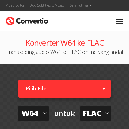
Video Editor
Add Subtitles to Video
Selanjutnya
Konverter W64 ke FLAC
Transkoding audio W64 ke FLAC online yang andal
Pilih File
W64
FLAC
untuk