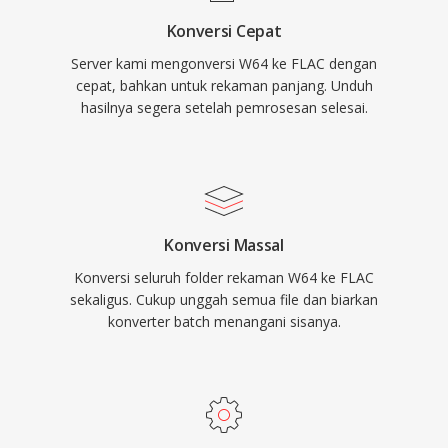
yang lengkap dari sinyal asli saat decoding.
Konversi Cepat
Kedua, metadata tertanam melalui komentar
Server kami mengonversi W64 ke FLAC dengan
Vorbis dan artwork album menjaga pustaka
cepat, bahkan untuk rekaman panjang. Unduh
tetap terorganisir tanpa file pendamping.
hasilnya segera setelah pemrosesan selesai.
Ketiga, lisensi open-source berarti tidak ada
paten atau royalti, menghilangkan hambatan
hukum bagi pengembang dan vendor
perangkat keras.
Konversi Massal
Konversi seluruh folder rekaman W64 ke FLAC
sekaligus. Cukup unggah semua file dan biarkan
konverter batch menangani sisanya.