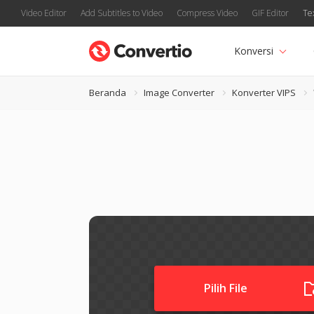
Video Editor
Add Subtitles to Video
Compress Video
GIF Editor
Te
Konversi
Beranda
Image Converter
Konverter VIPS
Pilih File