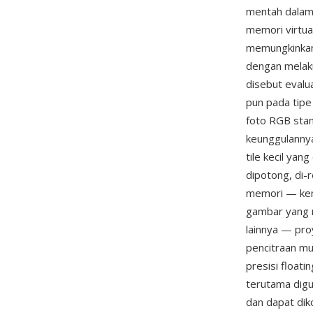
mentah dalam 
memori virtua
memungkinkan
dengan melaku
disebut evalu
pun pada tipe
foto RGB stan
keunggulanny
tile kecil ya
dipotong, di-
memori — kem
gambar yang m
lainnya — pro
pencitraan mu
presisi float
terutama digu
dan dapat diko