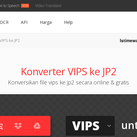
xt to Speech
Video Translator
OCR
API
Harga
Help
Istimew
VIPS ke JP2
Konverter VIPS ke JP2
Konversikan file vips ke jp2 secara online & gratis
VIPS
un