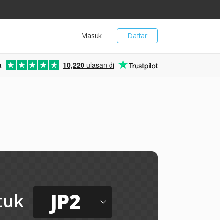
Masuk
Daftar
a
10,220
ulasan di
JP2
tuk