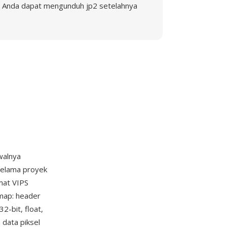
Anda dapat mengunduh jp2 setelahnya
walnya
 selama proyek
rmat VIPS
map: header
2-bit, float,
 data piksel