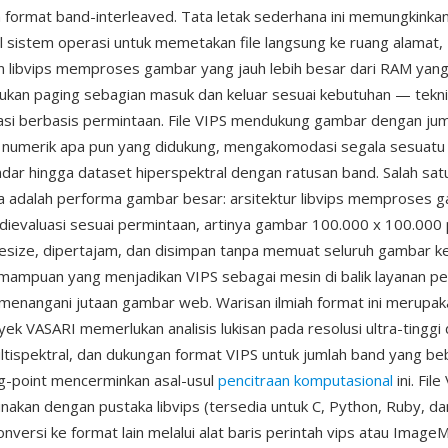
format band-interleaved. Tata letak sederhana ini memungkinka
l sistem operasi untuk memetakan file langsung ke ruang alamat,
 libvips memproses gambar yang jauh lebih besar dari RAM yang
kan paging sebagian masuk dan keluar sesuai kebutuhan — tekni
asi berbasis permintaan. File VIPS mendukung gambar dengan ju
 numerik apa pun yang didukung, mengakomodasi segala sesuatu 
dar hingga dataset hiperspektral dengan ratusan band. Salah sat
a adalah performa gambar besar: arsitektur libvips memproses 
ng dievaluasi sesuai permintaan, artinya gambar 100.000 x 100.000 
resize, dipertajam, dan disimpan tanpa memuat seluruh gambar k
ampuan yang menjadikan VIPS sebagai mesin di balik layanan 
enangani jutaan gambar web. Warisan ilmiah format ini merupak
yek VASARI memerlukan analisis lukisan pada resolusi ultra-tinggi
ltispektral, dan dukungan format VIPS untuk jumlah band yang be
ing-point mencerminkan asal-usul
pencitraan komputasional
ini. File
nakan dengan pustaka libvips (tersedia untuk C, Python, Ruby, dan
nversi ke format lain melalui alat baris perintah vips atau ImageM