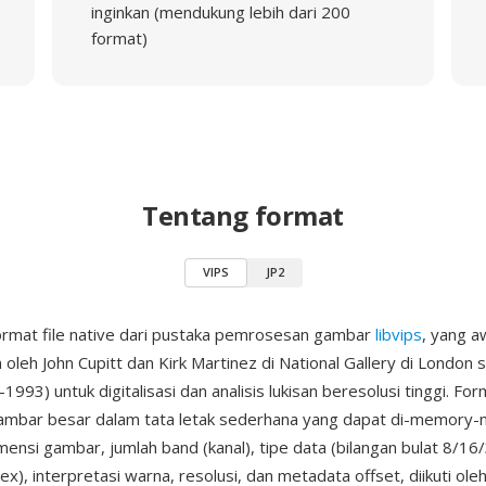
inginkan (mendukung lebih dari 200
format)
Tentang format
VIPS
JP2
ormat file native dari pustaka pemrosesan gambar
libvips
, yang a
oleh John Cupitt dan Kirk Martinez di National Gallery di London
993) untuk digitalisasi dan analisis lukisan beresolusi tinggi. Fo
mbar besar dalam tata letak sederhana yang dapat di-memory-
mensi gambar, jumlah band (kanal), tipe data (bilangan bulat 8/16/3
x), interpretasi warna, resolusi, dan metadata offset, diikuti oleh