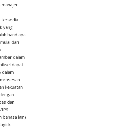
n manajer
 tersedia
k yang
mlah band apa
mulai dari
u
gambar dalam
piksel dapat
e dalam
pemrosesan
an kekuatan
 dengan
bas dan
 VIPS
 bahasa lain)
agick.