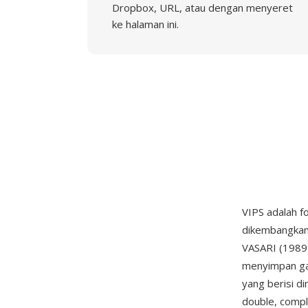
Dropbox, URL, atau dengan menyeret
ke halaman ini.
VIPS adalah f
dikembangkan 
VASARI (1989-1
menyimpan ga
yang berisi di
double, comple