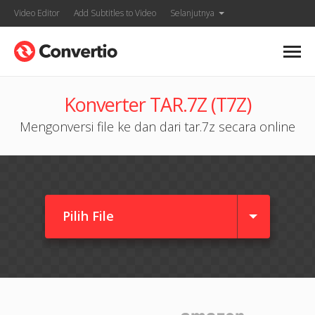
Video Editor
Add Subtitles to Video
Selanjutnya
Konverter TAR.7Z (T7Z)
Mengonversi file ke dan dari tar.7z secara online
Pilih File