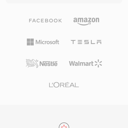
yang kaya praktis bahkan pada koneksi internet
antara 768 kbps dan 1,5 Mbps. Berbeda
yang lambat. SWF mendukung rendering
dengan codec pesaing yang mengandalkan
progresif, memungkinkan konten mulai diputar
pemodelan psikoakustik yang agresif, DTS
sebelum seluruh file diunduh. Adobe Flash
mengalokasikan budget data yang lebih tinggi
Player pada masa puncaknya terpasang di lebih
untuk setiap channel, mempertahankan detail
dari 98% komputer desktop yang terhubung
spasial dan dinamika tingkat rendah yang lebih
internet, memberikan SWF jangkauan yang tak
halus. Format ini mengkodekan audio
tertandingi untuk konten web interaktif. Format
menggunakan sub-band ADPCM yang
ini berevolusi untuk mendukung pemutaran
dikombinasikan dengan kuantisasi vektor,
video, akses kamera dan mikrofon, akselerasi
menghasilkan medan suara yang kaya secara
3D, dan koneksi soket untuk aplikasi real-time.
perseptual. Varian yang diperluas, DTS-HD
Adobe mengakhiri dukungan Flash Player pada
Master Audio, menambahkan lapisan ekstensi
Desember 2020, tetapi file SWF tetap signifikan
lossless untuk akurasi bit-for-bit hingga 24-
secara historis dan dilestarikan melalui proyek
bit/192 kHz. Kekuatan utamanya meliputi
open-source seperti Ruffle yang
adopsi perangkat keras yang luas di seluruh AV
memungkinkan akses berkelanjutan ke era
receiver, konsol game, dan sistem