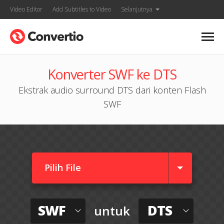
Video Editor
Add Subtitles to Video
Selanjutnya
Konverter SWF ke DTS
Ekstrak audio surround DTS dari konten Flash
SWF
Pilih File
SWF
DTS
untuk