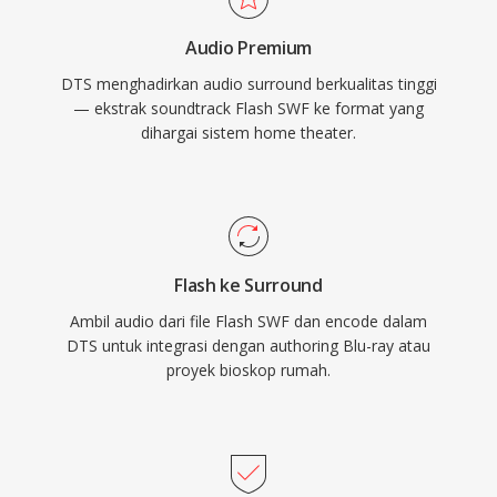
konten web ini.
infotainment otomotif, serta error
Audio Premium
concealment yang kuat yang menutupi
DTS menghadirkan audio surround berkualitas tinggi
gangguan kecil disc atau stream. Bagi siapa
— ekstrak soundtrack Flash SWF ke format yang
pun yang bekerja dengan konten surround
dihargai sistem home theater.
sound yang ditujukan untuk media fisik atau
streaming kelas atas, DTS menyediakan jalur
yang terbukti dari mix studio ke ruang tamu.
Flash ke Surround
Ambil audio dari file Flash SWF dan encode dalam
DTS untuk integrasi dengan authoring Blu-ray atau
proyek bioskop rumah.