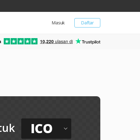
Masuk
Daftar
a
10,220
ulasan di
ICO
tuk