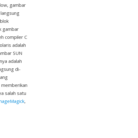
ndow, gambar
 langsung
 blok
uk gambar
leh compiler C
laris adalah
 gambar SUN
nnya adalah
ngsung di-
yang
r memberikan
a salah satu
mageMagick
,