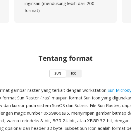
inginkan (mendukung lebih dari 200
format)
Tentang format
SUN
ICO
rmat gambar raster yang terkait dengan workstation
Sun Micros
 format Sun Raster (.ras) maupun format Sun Icon yang digunakan
 dan kursor pada sistem SunOS dan Solaris. File Sun Raster, dap
si dengan magic number 0x59a66a95, menyimpan gambar bitmap 
t, warna terindeks 8-bit, BGR 24-bit, atau XBGR 32-bit, dengan
ng opsional dan header 32 byte. Subset Sun Icon adalah format b