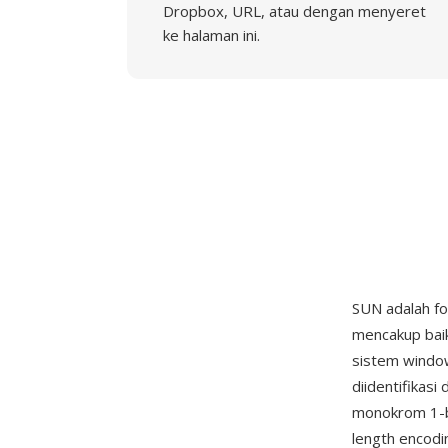
Dropbox, URL, atau dengan menyeret
ke halaman ini.
SUN adalah fo
mencakup baik
sistem window
diidentifika
monokrom 1-bi
length encodi