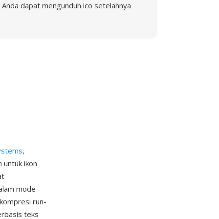
Anda dapat mengunduh ico setelahnya
ystems
,
 untuk ikon
at
dalam mode
 kompresi run-
erbasis teks