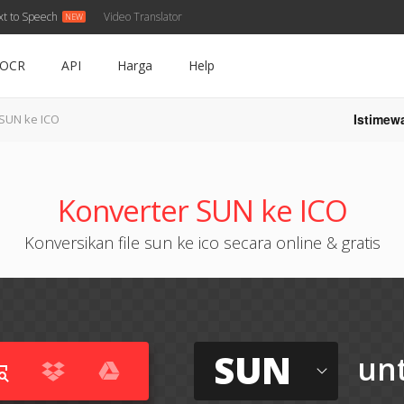
xt to Speech
Video Translator
OCR
API
Harga
Help
Istimew
SUN ke ICO
Konverter SUN ke ICO
Konversikan file sun ke ico secara online & gratis
SUN
un