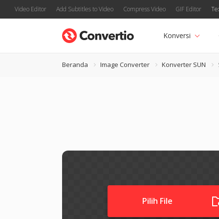
Video Editor
Add Subtitles to Video
Compress Video
GIF Editor
Te
Konversi
Beranda
Image Converter
Konverter SUN
Pilih File