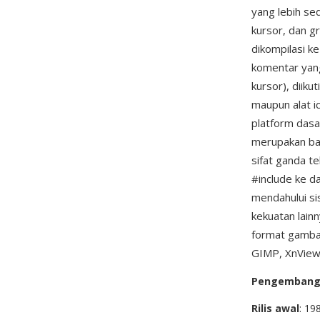
yang lebih s
kursor, dan g
dikompilasi ke
komentar yang
kursor), diiku
maupun alat i
platform dasa
merupakan bag
sifat ganda t
#include ke d
mendahului s
kekuatan lain
format gambar
GIMP, XnView,
Pengemban
Rilis awal
: 19