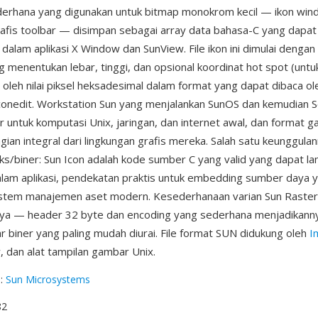
ederhana yang digunakan untuk bitmap monokrom kecil — ikon wi
rafis toolbar — disimpan sebagai array data bahasa-C yang dapat
 dalam aplikasi X Window dan SunView. File ikon ini dimulai dengan
 menentukan lebar, tinggi, dan opsional koordinat hot spot (unt
ti oleh nilai piksel heksadesimal dalam format yang dapat dibaca o
conedit. Workstation Sun yang menjalankan SunOS dan kemudian So
r untuk komputasi Unix, jaringan, dan internet awal, dan format
ian integral dari lingkungan grafis mereka. Salah satu keunggula
eks/biner: Sun Icon adalah kode sumber C yang valid yang dapat la
alam aplikasi, pendekatan praktis untuk embedding sumber daya 
istem manajemen aset modern. Kesederhanaan varian Sun Raste
nya — header 32 byte dan encoding yang sederhana menjadikanny
 biner yang paling mudah diurai. File format SUN didukung oleh
I
 dan alat tampilan gambar Unix.
g
:
Sun Microsystems
82