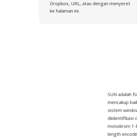
Dropbox, URL, atau dengan menyeret
ke halaman ini.
SUN adalah fo
mencakup baik
sistem window
diidentifika
monokrom 1-bi
length encodi