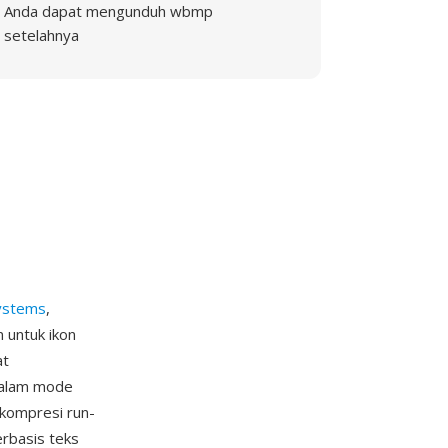
Anda dapat mengunduh wbmp
setelahnya
ystems
,
 untuk ikon
at
dalam mode
 kompresi run-
erbasis teks