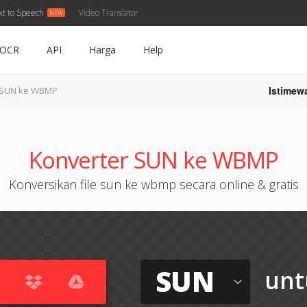
xt to Speech
Video Translator
OCR
API
Harga
Help
Istimew
SUN ke WBMP
Konverter SUN ke WBMP
Konversikan file sun ke wbmp secara online & gratis
SUN
unt