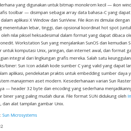
ederhana yang digunakan untuk bitmap monokrom kecil — ikon wi
rafis toolbar — disimpan sebagai array data bahasa-C yang dapat
 dalam aplikasi X Window dan SunView. File ikon ini dimulai dengan
 menentukan lebar, tinggi, dan opsional koordinat hot spot (unt
ti oleh nilai piksel heksadesimal dalam format yang dapat dibaca o
conedit. Workstation Sun yang menjalankan SunOS dan kemudian So
r untuk komputasi Unix, jaringan, dan internet awal, dan format
ian integral dari lingkungan grafis mereka. Salah satu keunggula
eks/biner: Sun Icon adalah kode sumber C yang valid yang dapat la
alam aplikasi, pendekatan praktis untuk embedding sumber daya 
istem manajemen aset modern. Kesederhanaan varian Sun Raste
nya — header 32 byte dan encoding yang sederhana menjadikanny
 biner yang paling mudah diurai. File format SUN didukung oleh
I
 dan alat tampilan gambar Unix.
g
:
Sun Microsystems
82