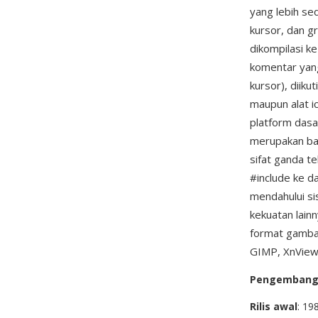
yang lebih s
kursor, dan g
dikompilasi ke
komentar yang
kursor), diiku
maupun alat i
platform dasa
merupakan bag
sifat ganda t
#include ke d
mendahului s
kekuatan lain
format gambar
GIMP, XnView,
Pengemban
Rilis awal
: 19