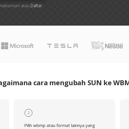
ile maksimum atau
Daftar
agaimana cara mengubah SUN ke WB
2
Pilih wbmp atau format lainnya yang