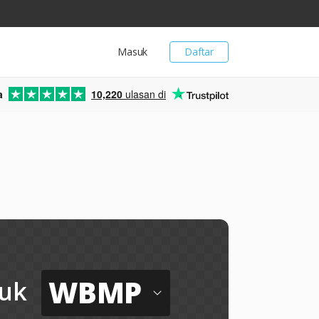
Masuk
Daftar
a
10,220
ulasan di
WBMP
uk