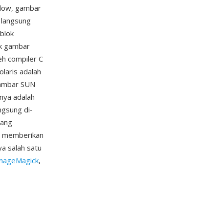
ndow, gambar
 langsung
 blok
uk gambar
leh compiler C
laris adalah
 gambar SUN
nnya adalah
ngsung di-
yang
r memberikan
a salah satu
mageMagick
,