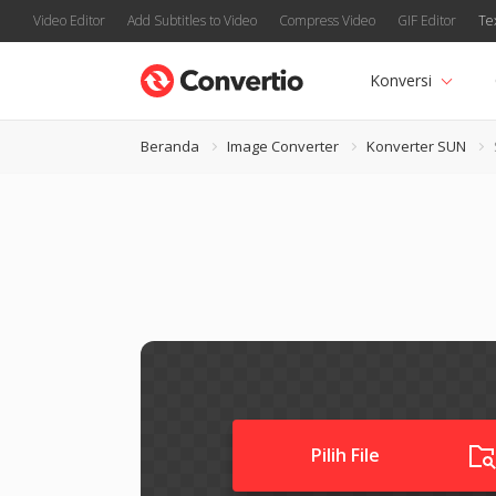
Video Editor
Add Subtitles to Video
Compress Video
GIF Editor
Te
Konversi
Beranda
Image Converter
Konverter SUN
Pilih File