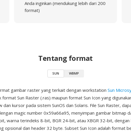
Anda inginkan (mendukung lebih dari 200
format)
Tentang format
SUN
WBMP
rmat gambar raster yang terkait dengan workstation
Sun Micros
 format Sun Raster (.ras) maupun format Sun Icon yang digunakan
 dan kursor pada sistem SunOS dan Solaris. File Sun Raster, dap
si dengan magic number 0x59a66a95, menyimpan gambar bitmap 
t, warna terindeks 8-bit, BGR 24-bit, atau XBGR 32-bit, dengan
ng opsional dan header 32 byte. Subset Sun Icon adalah format b