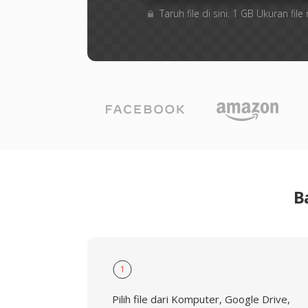
Taruh file di sini. 1 GB Ukuran f
B
1
Pilih file dari Komputer, Google Drive,