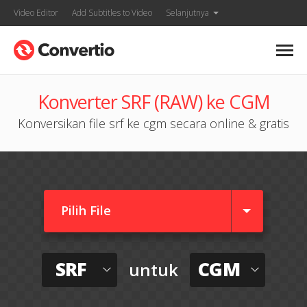
Video Editor
Add Subtitles to Video
Selanjutnya
Konverter SRF (RAW) ke CGM
Konversikan file srf ke cgm secara online & gratis
Pilih File
SRF
CGM
untuk