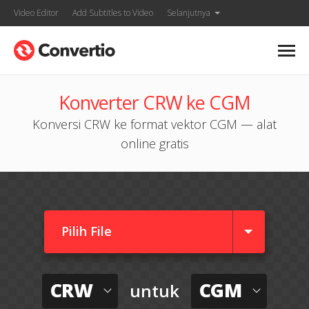
Video Editor
Add Subtitles to Video
Selanjutnya
Konverter CRW ke CGM
Konversi CRW ke format vektor CGM — alat
online gratis
Pilih File
CRW
CGM
untuk