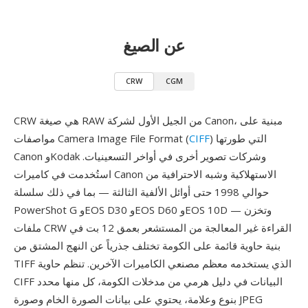
عن الصيغ
CRW
CGM
CRW هي صيغة RAW من الجيل الأول لشركة Canon، مبنية على
) التي طورتها
CIFF
مواصفات Camera Image File Format (
Canon وKodak وشركات تصوير أخرى في أواخر التسعينيات.
استُخدمت في كاميرات Canon الاستهلاكية وشبه الاحترافية من
حوالي 1998 حتى أوائل الألفية الثالثة — بما في ذلك سلسلة
PowerShot G وEOS D30 وEOS D60 وEOS 10D — وتخزن
ملفات CRW القراءة غير المعالجة من المستشعر بعمق 12 بت في
بنية حاوية قائمة على الكومة تختلف جذرياً عن النهج المشتق من
TIFF الذي يستخدمه معظم مصنعي الكاميرات الآخرين. تنظم حاوية
CIFF البيانات في دليل هرمي من مدخلات الكومة، كل منها محدد
بنوع وعلامة، يحتوي على بيانات الصورة الخام وصورة JPEG