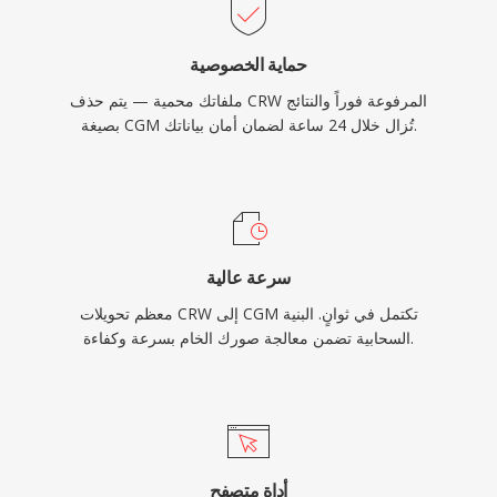
حماية الخصوصية
ملفاتك محمية — يتم حذف CRW المرفوعة فوراً والنتائج
بصيغة CGM تُزال خلال 24 ساعة لضمان أمان بياناتك.
سرعة عالية
معظم تحويلات CRW إلى CGM تكتمل في ثوانٍ. البنية
السحابية تضمن معالجة صورك الخام بسرعة وكفاءة.
أداة متصفح