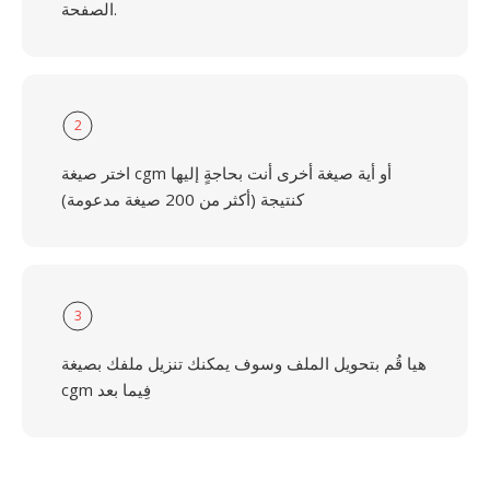
الصفحة.
2
اختر صيغة cgm أو أية صيغة أخرى أنت بحاجةٍ إليها
كنتيجة (أكثر من 200 صيغة مدعومة)
3
هيا قُم بتحويل الملف وسوف يمكنك تنزيل ملفك بصيغة
cgm فِيما بعد