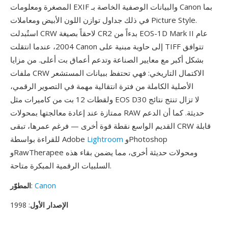
المصغرة ومعلومات EXIF والبيانات الوصفية الخاصة بـ Canon بما
في ذلك جداول توازن اللون الأبيض ومعاملات Picture Style.
استُبدلت CRW لاحقاً بصيغة CR2 بدءاً من EOS-1D Mark II عام
2004، عندما انتقلت Canon إلى حاوية مبنية على TIFF تتوافق
بشكل أكبر مع معايير الصناعة وتدعم أعماق بت أعلى. من مزايا
ملفات CRW الاكتمال التاريخي: فهي تحتفظ ببيانات المستشعر
الأصلية الكاملة من فترة انتقالية مهمة في التصوير الرقمي،
ولقطات 12 بت من كاميرات مثل EOS D30 لا تزال تنتج نتائج
ممتازة عند إعادة معالجتها بمحولات RAW حديثة. كما أن الدعم
القديم الواسع نقطة قوة أخرى — فرغم عمرها، تبقى CRW قابلة
وPhotoshop
Lightroom
للقراءة بواسطة Adobe
وRawTherapee ومحولات حديثة أخرى، مما يضمن بقاء هذه
السلبيات الرقمية المبكرة متاحة.
Canon
:
المطوّر
الإصدار الأول
: 1998