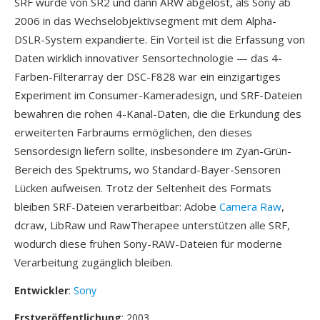
SRF wurde von SR2 und dann ARW abgelöst, als Sony ab
2006 in das Wechselobjektivsegment mit dem Alpha-
DSLR-System expandierte. Ein Vorteil ist die Erfassung von
Daten wirklich innovativer Sensortechnologie — das 4-
Farben-Filterarray der DSC-F828 war ein einzigartiges
Experiment im Consumer-Kameradesign, und SRF-Dateien
bewahren die rohen 4-Kanal-Daten, die die Erkundung des
erweiterten Farbraums ermöglichen, den dieses
Sensordesign liefern sollte, insbesondere im Zyan-Grün-
Bereich des Spektrums, wo Standard-Bayer-Sensoren
Lücken aufweisen. Trotz der Seltenheit des Formats
bleiben SRF-Dateien verarbeitbar: Adobe
Camera Raw
,
dcraw, LibRaw und RawTherapee unterstützen alle SRF,
wodurch diese frühen Sony-RAW-Dateien für moderne
Verarbeitung zugänglich bleiben.
Entwickler
:
Sony
Erstveröffentlichung
: 2003