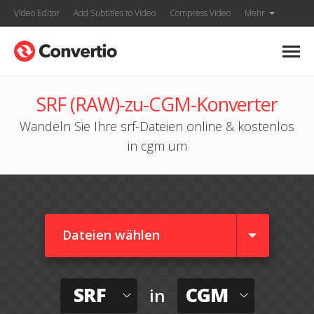
Video Editor
Add Subtitles to Video
Compress Video
Mehr
SRF (RAW)-zu-CGM-Konverter
Wandeln Sie Ihre srf-Dateien online & kostenlos
in cgm um
Dateien wählen
SRF
CGM
in