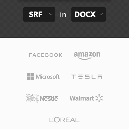
SRF
DOCX
in