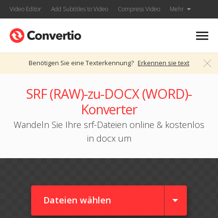
Video Editor
Add Subtitles to Video
Compress Video
Mehr
Benötigen Sie eine Texterkennung?
Erkennen sie text
SRF (RAW)-zu-DOCX (WORD)-
Konverter
Wandeln Sie Ihre srf-Dateien online & kostenlos
in docx um
Dateien wählen