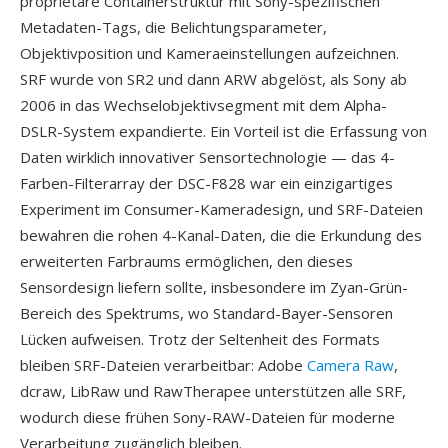
proprietäre Containerstruktur mit Sony-spezifischen
Metadaten-Tags, die Belichtungsparameter,
Objektivposition und Kameraeinstellungen aufzeichnen.
SRF wurde von SR2 und dann ARW abgelöst, als Sony ab
2006 in das Wechselobjektivsegment mit dem Alpha-
DSLR-System expandierte. Ein Vorteil ist die Erfassung von
Daten wirklich innovativer Sensortechnologie — das 4-
Farben-Filterarray der DSC-F828 war ein einzigartiges
Experiment im Consumer-Kameradesign, und SRF-Dateien
bewahren die rohen 4-Kanal-Daten, die die Erkundung des
erweiterten Farbraums ermöglichen, den dieses
Sensordesign liefern sollte, insbesondere im Zyan-Grün-
Bereich des Spektrums, wo Standard-Bayer-Sensoren
Lücken aufweisen. Trotz der Seltenheit des Formats
bleiben SRF-Dateien verarbeitbar: Adobe
Camera Raw
,
dcraw, LibRaw und RawTherapee unterstützen alle SRF,
wodurch diese frühen Sony-RAW-Dateien für moderne
Verarbeitung zugänglich bleiben.