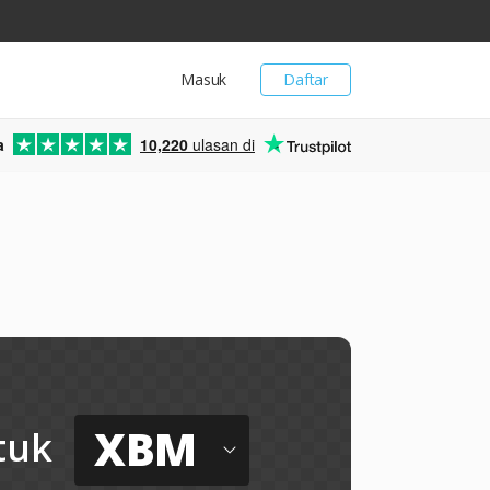
Masuk
Daftar
a
10,220
ulasan di
XBM
tuk