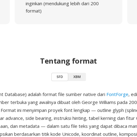
inginkan (mendukung lebih dari 200
format)
Tentang format
SFD
XBM
nt Database) adalah format file sumber native dari
FontForge
, ed
mber terbuka yang awalnya dibuat oleh George Williams pada 20
 Format ini menyimpan proyek font lengkap — outline glyph (splin
bar advance, side bearing, instruksi hinting, tabel kerning dan fit
an, dan metadata — dalam satu file teks yang dapat dibaca manu
psikan berdasarkan titik kode Unicode, koordinat outline, komposi