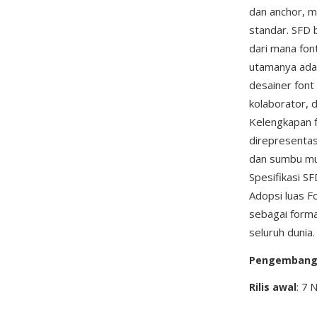
dan anchor, me
standar. SFD 
dari mana fon
utamanya adal
desainer font
kolaborator, 
Kelengkapan f
direpresentas
dan sumbu mul
Spesifikasi S
Adopsi luas F
sebagai forma
seluruh dunia.
Pengemban
Rilis awal
: 7