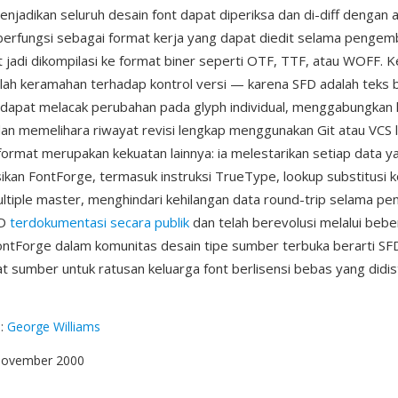
njadikan seluruh desain font dapat diperiksa dan di-diff dengan a
berfungsi sebagai format kerja yang dapat diedit selama pengem
t jadi dikompilasi ke format biner seperti OTF, TTF, atau WOFF. 
ah keramahan terhadap kontrol versi — karena SFD adalah teks b
 dapat melacak perubahan pada glyph individual, menggabungkan k
dan memelihara riwayat revisi lengkap menggunakan Git atau VCS l
ormat merupakan kekuatan lainnya: ia melestarikan setiap data y
ikan FontForge, termasuk instruksi TrueType, lookup substitusi k
tiple master, menghindari kehilangan data round-trip selama pen
FD
terdokumentasi secara publik
dan telah berevolusi melalui bebe
ontForge dalam komunitas desain tipe sumber terbuka berarti SF
t sumber untuk ratusan keluarga font berlisensi bebas yang didist
g
:
George Williams
 November 2000