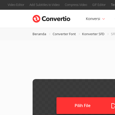
Video Editor
Add Subtitles to Video
Compress Video
GIF Editor
Te
Konversi
Beranda
Converter Font
Konverter SFD
SF
Pilih File