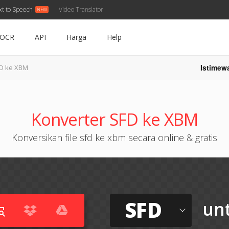
xt to Speech
Video Translator
OCR
API
Harga
Help
Istimew
D ke XBM
Konverter SFD ke XBM
Konversikan file sfd ke xbm secara online & gratis
SFD
un