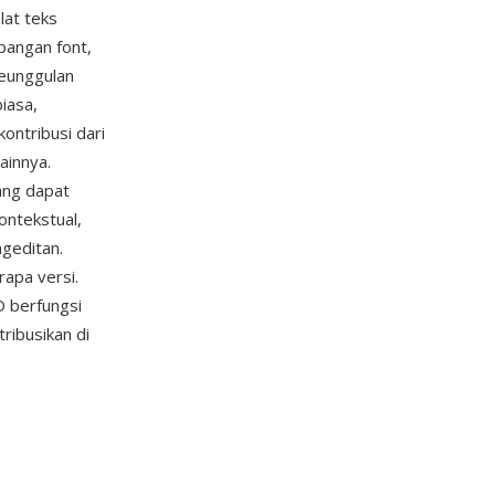
lat teks
bangan font,
Keunggulan
iasa,
ontribusi dari
ainnya.
ang dapat
ontekstual,
geditan.
rapa versi.
D berfungsi
ribusikan di