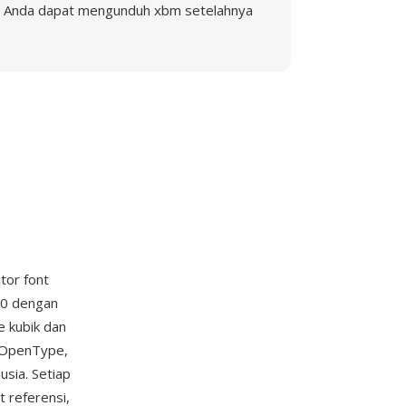
Anda dapat mengunduh xbm setelahnya
itor font
00 dengan
e kubik dan
ur OpenType,
sia. Setiap
t referensi,