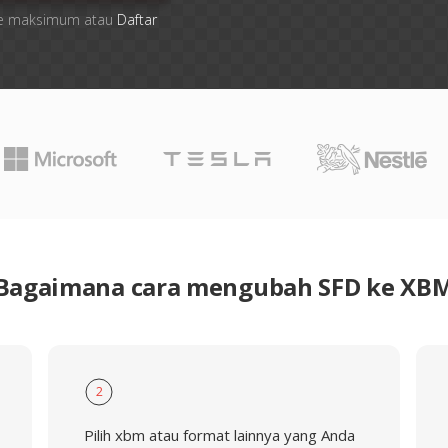
 file maksimum atau
Daftar
Bagaimana cara mengubah SFD ke XB
2
Pilih xbm atau format lainnya yang Anda