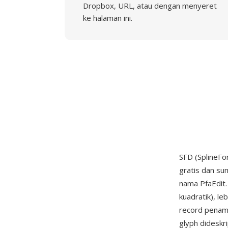
Dropbox, URL, atau dengan menyeret
ke halaman ini.
SFD (SplineFo
gratis dan su
nama PfaEdit.
kuadratik), le
record penama
glyph dideskri