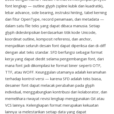
font lengkap — outline glyph (spline kubik dan kuadratik),
lebar advance, side bearing, instruksi hinting, tabel kerning
dan fitur OpenType, record penamaan, dan metadata —
dalam satu file teks yang dapat dibaca manusia. Setiap
glyph dideskripsikan berdasarkan titik kode Unicode,
koordinat outline, komposit referensi, dan anchor,
menjadikan seluruh desain font dapat diperiksa dan di-diff
dengan alat teks standar. SFD berfungsi sebagai format
kerja yang dapat diedit selama pengembangan font, dari
mana font jadi dikompilasi ke format biner seperti OTF,
TTF, atau WOFF. Keunggulan utamanya adalah keramahan
terhadap kontrol versi — karena SFD adalah teks biasa,
desainer font dapat melacak perubahan pada glyph
individual, menggabungkan kontribusi dari kolaborator, dan
memelihara riwayat revisi lengkap menggunakan Git atau
VCS lainnya. Kelengkapan format merupakan kekuatan
lainnya: ia melestarikan setiap data yang dapat