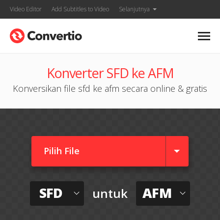
Video Editor
Add Subtitles to Video
Selanjutnya
Konverter SFD ke AFM
Konversikan file sfd ke afm secara online & gratis
Pilih File
SFD
AFM
untuk