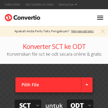
Video Editor
Add Subtitles to Video
Selanjutnya
Apakah Anda Perlu Teks Pengakuan?
Mengenali teks
Konverter SCT ke ODT
Konversikan file sct ke odt secara online & gratis
Pilih File
SCT
ODT
untuk