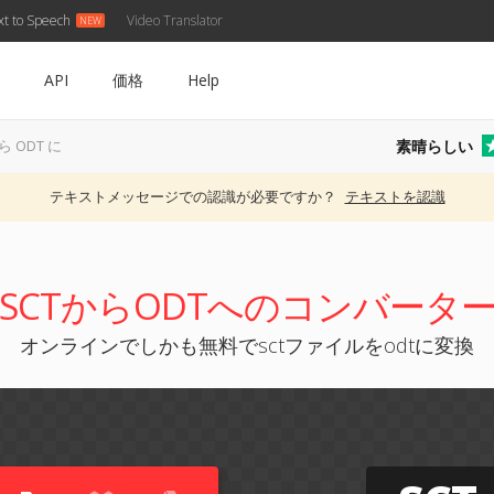
xt to Speech
Video Translator
API
価格
Help
素晴らしい
ら ODT に
テキストメッセージでの認識が必要ですか？
テキストを認識
SCTからODTへのコンバータ
オンラインでしかも無料でsctファイルをodtに変換