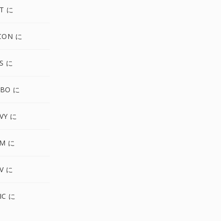
T に
CON に
S に
GBO に
VY に
PM に
V に
IC に