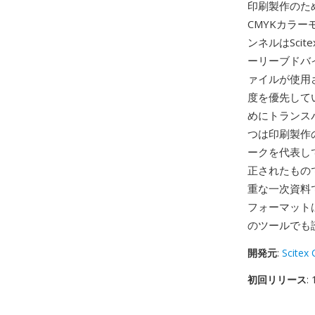
印刷製作のた
CMYKカラ
ンネルはSc
ーリーブドバ
ァイルが使用
度を優先してい
めにトランス
つは印刷製作
ークを代表し
正されたもので
重な一次資料で
フォーマットは
のツールでも
開発元
:
Scitex 
初回リリース
: