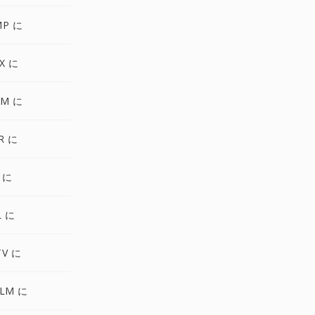
MP に
X に
GM に
R に
 に
L に
TV に
ALM に