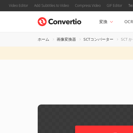
Video Editor
Add Subtitles to Video
Compress Video
GIF Editor
Te
変換
OCR
ホーム
画像変換器
SCTコンバーター
SCT か