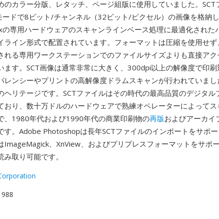
めのカラー分版、レタッチ、ページ組版に使用していました。SCT
ーモードで8ビット/チャンネル（32ビット/ピクセル）の画像を格納
itexの専用ハードウェアのスキャンラインベース処理に最適化された
イライン形式で配置されています。フォーマットは圧縮を使用せず
される専用ワークステーションでのファイルサイズよりも直接アク
ます。SCT画像は通常非常に大きく、300dpi以上の解像度で印
パレンシーやプリントの高解像度ドラムスキャンが行われていまし
のヘリテージです。SCTファイルはその時代の最高品質のデジタル
ており、数十万ドルのハードウェアで熟練オペレーターによってス
、1980年代および1990年代の商業印刷物の
再版
およびアーカイ
す。Adobe Photoshopは長年SCTファイルのインポートをサポ
ImageMagick、XnView、およびプリプレスフォーマットをサ
読み取り可能です。
Corporation
 1988