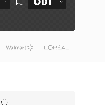
ODT
に
3