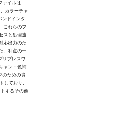
ファイルは
し、カラーチャ
バンドインタ
、これらのフ
セスと処理速
刷対応出力のた
た。利点の一
プリプレスワ
キャン・色補
ブのための貴
ートしており、
ポートするその他