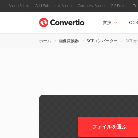
Video Editor
Add Subtitles to Video
Compress Video
GIF Editor
Te
変換
OCR
ホーム
画像変換器
SCTコンバーター
SCT か
ファイルを選ぶ