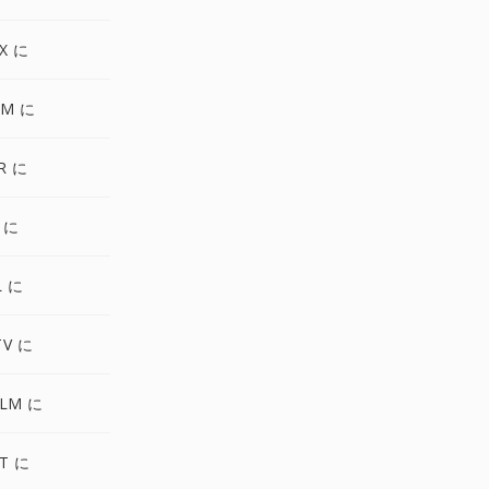
X に
GM に
R に
 に
L に
TV に
ALM に
T に