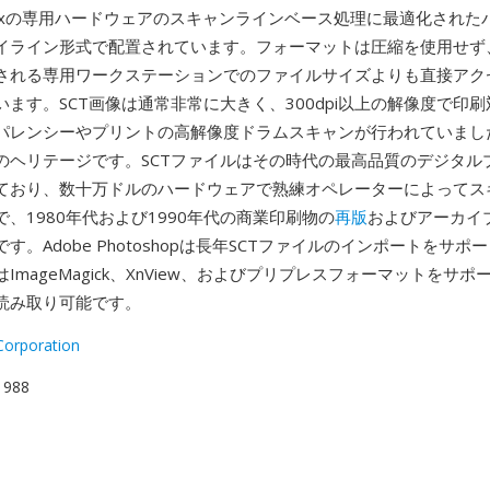
itexの専用ハードウェアのスキャンラインベース処理に最適化された
イライン形式で配置されています。フォーマットは圧縮を使用せず
される専用ワークステーションでのファイルサイズよりも直接アク
ます。SCT画像は通常非常に大きく、300dpi以上の解像度で印
パレンシーやプリントの高解像度ドラムスキャンが行われていまし
のヘリテージです。SCTファイルはその時代の最高品質のデジタル
ており、数十万ドルのハードウェアで熟練オペレーターによってス
、1980年代および1990年代の商業印刷物の
再版
およびアーカイ
す。Adobe Photoshopは長年SCTファイルのインポートをサポ
ImageMagick、XnView、およびプリプレスフォーマットをサ
読み取り可能です。
Corporation
 1988