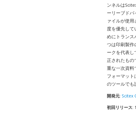
ンネルはSc
ーリーブドバ
ァイルが使用
度を優先してい
めにトランス
つは印刷製作
ークを代表し
正されたもので
重な一次資料で
フォーマットは
のツールでも
開発元
:
Scitex 
初回リリース
: