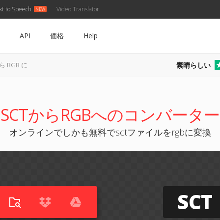
xt to Speech
Video Translator
API
価格
Help
素晴らしい
ら RGB に
SCTからRGBへのコンバーター
オンラインでしかも無料でsctファイルをrgbに変換
SCT