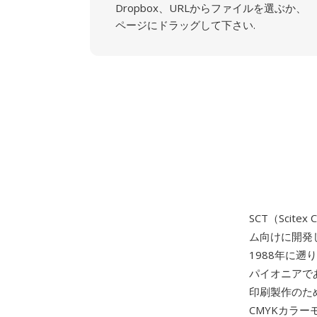
Dropbox、URLからファイルを選ぶか、
ページにドラッグして下さい.
SCT（Scitex 
ム向けに開発し
1988年に遡
パイオニアで
印刷製作のた
CMYKカラ