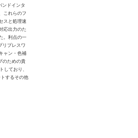
バンドインタ
、これらのフ
セスと処理速
刷対応出力のた
た。利点の一
プリプレスワ
キャン・色補
ブのための貴
ートしており、
ポートするその他