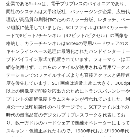
企業であるScitexは、電子プリプレスのパイオニアであり、
同社のシステムは大手出版社、パッケージング企業、広告代
理店が高品質印刷製作のためのカラー分版、レタッチ、ペー
ジ組版に使用していました。SCTファイルはCMYKカラーモ
ードで8ビット/チャンネル（32ビット/ピクセル）の画像を
格納し、カラーチャンネルはScitexの専用ハードウェアのス
キャンラインベース処理に最適化されたバンドインターリー
ブドバイライン形式で配置されています。フォーマットは圧
縮を使用せず、これらのファイルが使用される専用ワークス
テーションでのファイルサイズよりも直接アクセスと処理速
度を優先しています。SCT画像は通常非常に大きく、300dpi
以上の解像度で印刷対応出力のためにトランスパレンシーや
プリントの高解像度ドラムスキャンが行われていました。利
点の一つは印刷製作のヘリテージです。SCTファイルはその
時代の最高品質のデジタルプリプレスワークを代表してお
り、数十万ドルのハードウェアで熟練オペレーターによって
スキャン・色補正されたもので、1980年代および1990年代