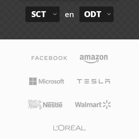
SCT
ODT
en