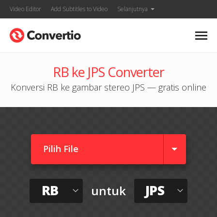
Video Editor
Add Subtitles to Video
Selanjutnya
RB ke JPS Converter
Konversi RB ke gambar stereo JPS — gratis online
Pilih File
RB
JPS
untuk