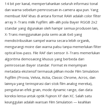
14 bit per kanal, mempertahankan seluruh informasi tonal
dan warna sebelum pemrosesan in-camera apa pun. Yang
membuat RAF khas di antara format RAW adalah color filter
array X-Trans milik Fujifilm: alih-alih pola Bayer RGGB 2x2
standar yang digunakan oleh hampir semua produsen lain,
X-Trans menggunakan pola semi-acak 6x6 yang
mendistribusikan sampel warna secara lebih organik,
mengurangi moire dan warna palsu tanpa memerlukan filter
optical low-pass. File RAF dari sensor X-Trans memerlukan
algoritma demosaicing khusus yang berbeda dari
pemrosesan Bayer standar. Format ini menyimpan
metadata ekstensif termasuk pilihan mode Film Simulation
Fujifilm (Provia, Velvia, Astia, Classic Chrome, Acros, dan
lainnya yang terinspirasi dari stok film analog mereka),
pengaturan efek grain, mode dynamic range, dan data
koreksi lensa untuk optik Fujinon XF dan XC. Salah satu
keunggulan adalah warisan Film Simulation — keahlian