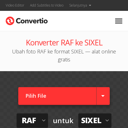
Video Editor
Add Subtitles to Video
Selanjutnya
Konverter RAF ke SIXEL
Ubah foto RAF ke format SIXEL — alat online
gratis
Pilih File
RAF
SIXEL
untuk