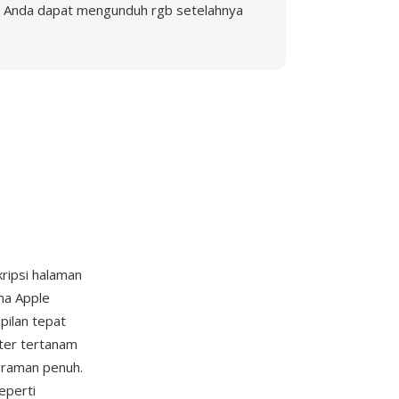
Anda dapat mengunduh rgb setelahnya
kripsi halaman
ma Apple
pilan tepat
ster tertanam
graman penuh.
eperti