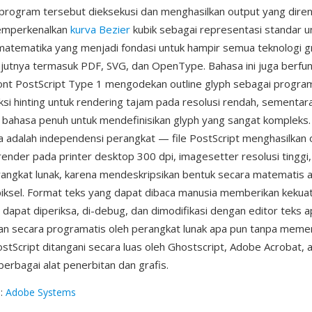
 program tersebut dieksekusi dan menghasilkan output yang diren
emperkenalkan
kurva Bezier
kubik sebagai representasi standar un
matematika yang menjadi fondasi untuk hampir semua teknologi gr
njutnya termasuk PDF, SVG, dan OpenType. Bahasa ini juga berfu
font PostScript Type 1 mengodekan outline glyph sebagai progra
ksi hinting untuk rendering tajam pada resolusi rendah, sementar
ahasa penuh untuk mendefinisikan glyph yang sangat kompleks. 
 adalah independensi perangkat — file PostScript menghasilkan 
irender pada printer desktop 300 dpi, imagesetter resolusi tinggi,
rangkat lunak, karena mendeskripsikan bentuk secara matematis al
piksel. Format teks yang dapat dibaca manusia memberikan kekuat
PS dapat diperiksa, di-debug, dan dimodifikasi dengan editor teks 
kan secara programatis oleh perangkat lunak apa pun tanpa meme
ostScript ditangani secara luas oleh Ghostscript, Adobe Acrobat, a
berbagai alat penerbitan dan grafis.
g
:
Adobe Systems