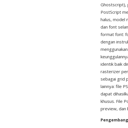
Ghostscript),
PostScript m
halus, model 
dan font sela
format font: 
dengan instru
menggunakan b
keunggulannya
identik baik d
rasterizer pe
sebagai grid 
lainnya: file 
dapat dihasil
khusus. File P
preview, dan 
Pengemban