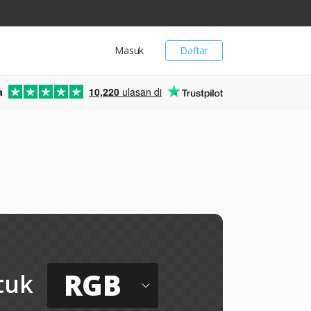
Masuk
Daftar
a
10,220
ulasan di
RGB
tuk