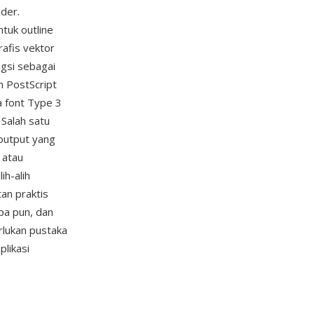
der.
tuk outline
afis vektor
ngsi sebagai
m PostScript
a font Type 3
Salah satu
output yang
 atau
ih-alih
an praktis
apa pun, dan
rlukan pustaka
plikasi