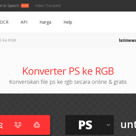
xt to Speech
Video Translator
OCR
API
Harga
Help
Istimew
S ke RGB
Konverter PS ke RGB
Konversikan file ps ke rgb secara online & gratis
PS
un