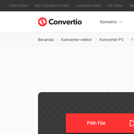
Video Editor
Add Subtitles to Video
Compress Video
GIF Editor
Te
Konversi
Beranda
Konverter vektor
Konverter PS
P
Pilih File