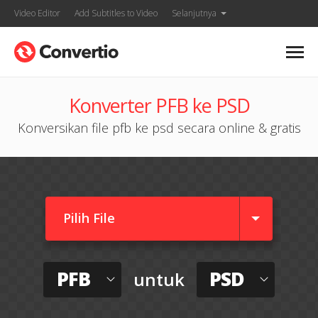
Video Editor
Add Subtitles to Video
Selanjutnya
Konverter PFB ke PSD
Konversikan file pfb ke psd secara online & gratis
Pilih File
PFB
PSD
untuk