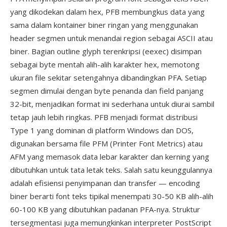
yang dikodekan dalam hex, PFB membungkus data yang
sama dalam kontainer biner ringan yang menggunakan
header segmen untuk menandai region sebagai ASCII atau
biner. Bagian outline glyph terenkripsi (eexec) disimpan
sebagai byte mentah alih-alih karakter hex, memotong
ukuran file sekitar setengahnya dibandingkan PFA. Setiap
segmen dimulai dengan byte penanda dan field panjang
32-bit, menjadikan format ini sederhana untuk diurai sambil
tetap jauh lebih ringkas. PFB menjadi format distribusi
Type 1 yang dominan di platform Windows dan DOS,
digunakan bersama file PFM (Printer Font Metrics) atau
AFM yang memasok data lebar karakter dan kerning yang
dibutuhkan untuk tata letak teks. Salah satu keunggulannya
adalah efisiensi penyimpanan dan transfer — encoding
biner berarti font teks tipikal menempati 30-50 KB alih-alih
60-100 KB yang dibutuhkan padanan PFA-nya. Struktur
tersegmentasi juga memungkinkan interpreter PostScript