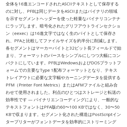
全体を16進エンコードされたASCIIテキストとして保存する
のに対し、PFBは同じデータをASCIIまたはバイナリの領域
を示すセグメントヘッダーを使った軽量なバイナリコンテナ
にラップします。暗号化されたグリフアウトラインセクショ
ン（eexec）は16進文字ではなく生のバイトとして保存さ
れ、PFAと比較してファイルサイズを約半分に削減します。
各セグメントはマーカーバイトと32ビット長フィールドで始
まり、フォーマットのパースをシンプルにしつつ大幅にコン
パクトにしています。PFBはWindowsおよびDOSプラットフ
ォームでの主要なType 1配布フォーマットとなり、テキス
トレイアウトに必要な文字幅やカーニングデータを提供する
PFM（Printer Font Metrics）またはAFMファイルと組み合
わせて使用されました。利点のひとつはストレージと転送の
効率性です — バイナリエンコーディングにより、一般的な
テキストフォントはPFA版の60〜100 KBではなく、30〜50
KBで収まります。セグメント化された構造はPostScriptイン
タープリターがフォントデータを効率的にストリーミング