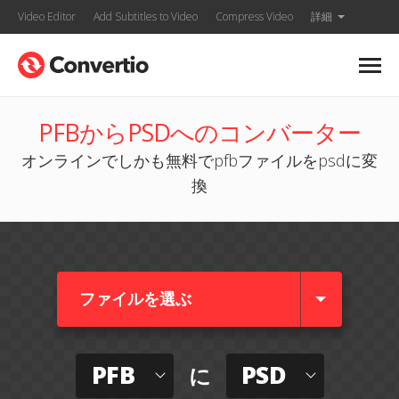
Video Editor
Add Subtitles to Video
Compress Video
詳細
PFBからPSDへのコンバーター
オンラインでしかも無料でpfbファイルをpsdに変
換
ファイルを選ぶ
PFB
PSD
に