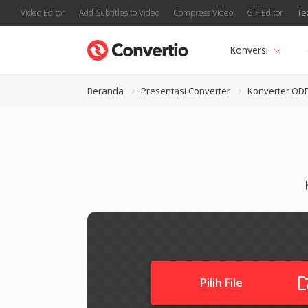
Video Editor
Add Subtitles to Video
Compress Video
GIF Editor
Te
Konversi
Beranda
Presentasi Converter
Konverter OD
Pilih File