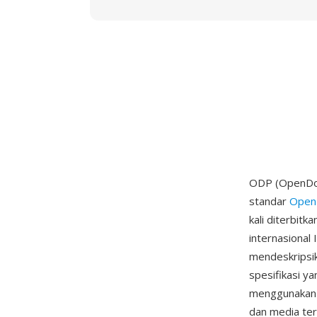
ODP (OpenDocu
standar
Open
kali diterbit
internasional
mendeskripsi
spesifikasi ya
menggunakan n
dan media ter