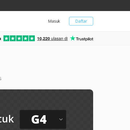
Masuk
Daftar
a
10,220
ulasan di
s
G4
tuk