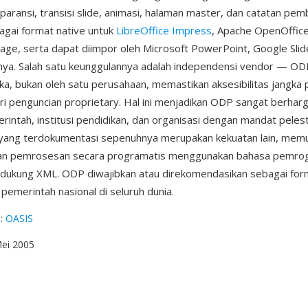
sparansi, transisi slide, animasi, halaman master, dan catatan pe
agai format native untuk
LibreOffice Impress
, Apache OpenOffic
Stage, serta dapat diimpor oleh Microsoft PowerPoint, Google Slid
nnya. Salah satu keunggulannya adalah independensi vendor — ODP
ka, bukan oleh satu perusahaan, memastikan aksesibilitas jangka
i penguncian proprietary. Hal ini menjadikan ODP sangat berharg
intah, institusi pendidikan, dan organisasi dengan mandat pelesta
 yang terdokumentasi sepenuhnya merupakan kekuatan lain, mem
n pemrosesan secara programatis menggunakan bahasa pemro
dukung XML. ODP diwajibkan atau direkomendasikan sebagai fo
pemerintah nasional di seluruh dunia.
g
:
OASIS
Mei 2005