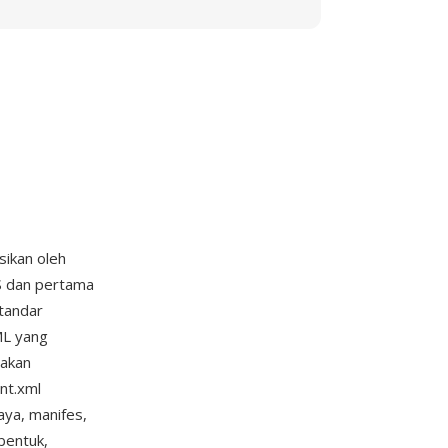
sikan oleh
S dan pertama
standar
ML yang
nakan
ent.xml
ya, manifes,
bentuk,