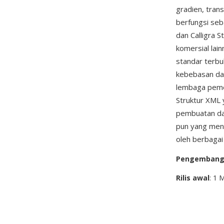
gradien, tran
berfungsi seb
dan Calligra 
komersial lai
standar terbu
kebebasan dar
lembaga pemer
Struktur XML
pembuatan da
pun yang men
oleh berbagai 
Pengemban
Rilis awal
: 1 