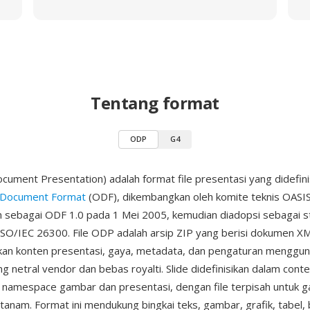
Tentang format
ODP
G4
ment Presentation) adalah format file presentasi yang didefini
Document Format
(ODF), dikembangkan oleh komite teknis OASI
kan sebagai ODF 1.0 pada 1 Mei 2005, kemudian diadopsi sebagai 
 ISO/IEC 26300. File ODP adalah arsip ZIP yang berisi dokumen X
kan konten presentasi, gaya, metadata, dan pengaturan menggu
ng netral vendor dan bebas royalti. Slide didefinisikan dalam cont
amespace gambar dan presentasi, dengan file terpisah untuk ga
tanam. Format ini mendukung bingkai teks, gambar, grafik, tabel, 