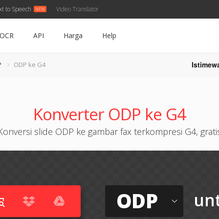
xt to Speech
Video Translator
OCR
API
Harga
Help
Istimew
P
ODP ke G4
Konverter ODP ke G4
Konversi slide ODP ke gambar fax terkompresi G4, grati
ODP
un