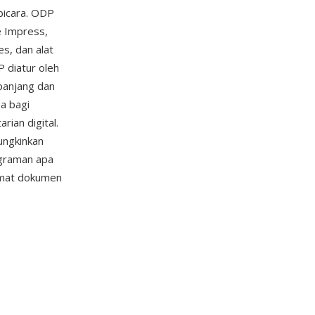
mbicara. ODP
e Impress,
es, dan alat
 diatur oleh
 panjang dan
a bagi
rian digital.
ungkinkan
graman apa
rmat dokumen