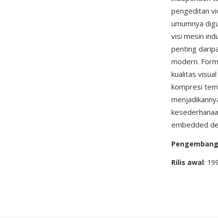
pengeditan vi
umumnya dig
visi mesin ind
penting darip
modern. Forma
kualitas visua
kompresi temp
menjadikanny
kesederhanaa
embedded den
Pengemban
Rilis awal
: 19