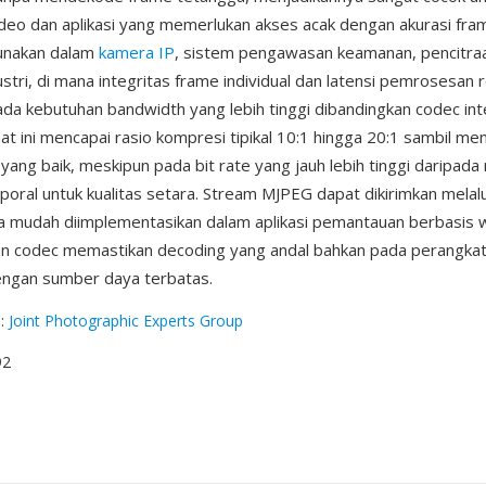
deo dan aplikasi yang memerlukan akses acak dengan akurasi fr
unakan dalam
kamera IP
, sistem pengawasan keamanan, pencitra
ustri, di mana integritas frame individual dan latensi pemrosesan 
ada kebutuhan bandwidth yang lebih tinggi dibandingkan codec in
t ini mencapai rasio kompresi tipikal 10:1 hingga 20:1 sambil m
l yang baik, meskipun pada bit rate yang jauh lebih tinggi daripad
oral untuk kualitas setara. Stream MJPEG dapat dikirimkan melal
a mudah diimplementasikan dalam aplikasi pemantauan berbasis 
n codec memastikan decoding yang andal bahkan pada perangkat
gan sumber daya terbatas.
g
:
Joint Photographic Experts Group
92