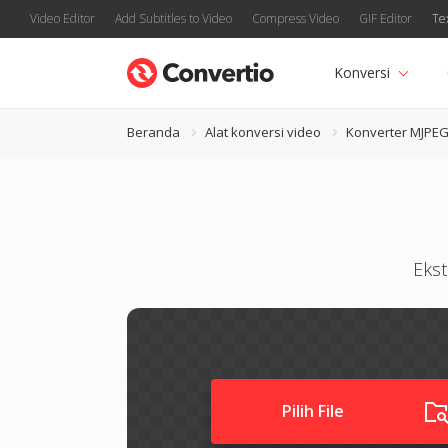
Video Editor
Add Subtitles to Video
Compress Video
GIF Editor
Te
Konversi
Beranda
Alat konversi video
Konverter MJPE
Ekst
Pilih File