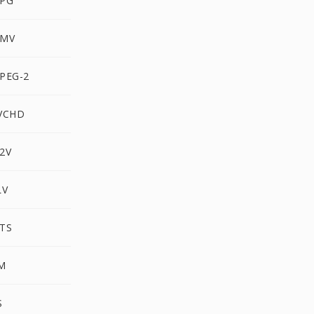
MPG
WMV
PEG-2
AVCHD
2V
LV
MTS
RM
S