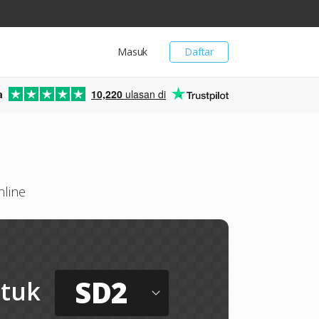
Masuk
Daftar
a
10,220
ulasan di
nline
SD2
tuk