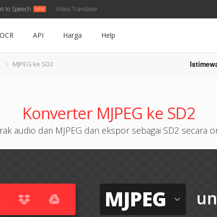
xt to Speech
Video Translator
OCR
API
Harga
Help
Istimew
G
MJPEG ke SD2
Konverter MJPEG ke SD2
rak audio dari MJPEG dan ekspor sebagai SD2 secara o
MJPEG
un