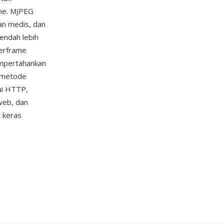
ame. MJPEG
an medis, dan
rendah lebih
terframe
empertahankan
a metode
ui HTTP,
web, dan
 keras