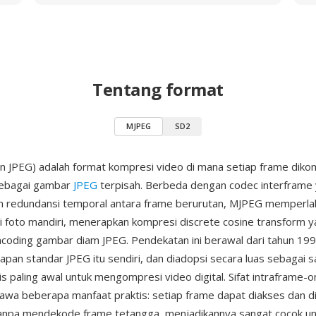
Tentang format
MJPEG
SD2
 JPEG) adalah format kompresi video di mana setiap frame diko
ebagai gambar
JPEG
terpisah. Berbeda dengan codec interframe
 redundansi temporal antara frame berurutan, MJPEG memperlak
 foto mandiri, menerapkan kompresi discrete cosine transform 
encoding gambar diam JPEG. Pendekatan ini berawal dari tahun 1
pan standar JPEG itu sendiri, dan diadopsi secara luas sebagai s
s paling awal untuk mengompresi video digital. Sifat intraframe-on
a beberapa manfaat praktis: setiap frame dapat diakses dan di
anpa mendekode frame tetangga, menjadikannya sangat cocok un