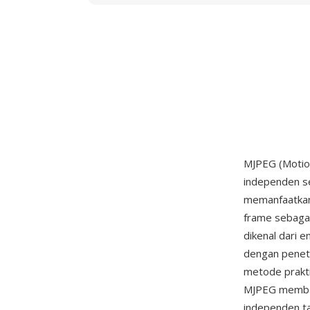
MJPEG (Motion
independen s
memanfaatkan
frame sebagai
dikenal dari 
dengan peneta
metode prakti
MJPEG membaw
independen t