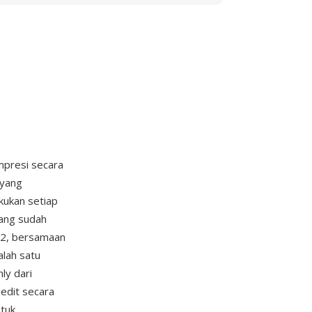
mpresi secara
 yang
ukan setiap
yang sudah
992, bersamaan
alah satu
ly dari
edit secara
tuk