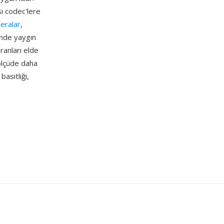
ı codec'lere
eralar
,
ünde yaygın
oranları elde
 ölçüde daha
basitliği,