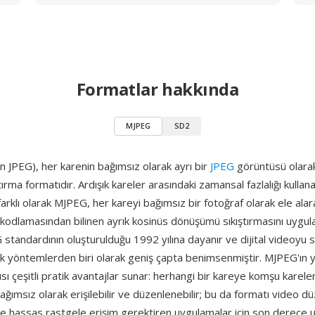
Formatlar hakkında
MJPEG
SD2
 JPEG), her karenin bağımsız olarak ayrı bir
JPEG
görüntüsü olarak s
tırma formatıdır. Ardışık kareler arasındaki zamansal fazlalığı kullan
arklı olarak MJPEG, her kareyi bağımsız bir fotoğraf olarak ele ala
kodlamasından bilinen ayrık kosinüs dönüşümü sıkıştırmasını uygula
 standardının oluşturulduğu 1992 yılına dayanır ve dijital videoyu sı
k yöntemlerden biri olarak geniş çapta benimsenmiştir. MJPEG'ın y
pısı çeşitli pratik avantajlar sunar: herhangi bir kareye komşu karele
ımsız olarak erişilebilir ve düzenlenebilir; bu da formatı video 
e hassas rastgele erişim gerektiren uygulamalar için son derece uy