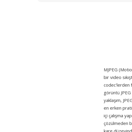
MJPEG (Motion
bir video sıkış
codec'lerden f
görüntü JPEG 
yaklaşım, JPEG
en erken prati
içi çalışma ya
çözülmeden bağ
kare düzeyind