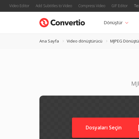
Video Editor
Add Subtitles to Video
Compress Video
GIF Editor
Te
Dönüştür
Ana Sayfa
Video dönüştürücü
MJPEG Dönüştü
MJP
Dosyaları Seçin