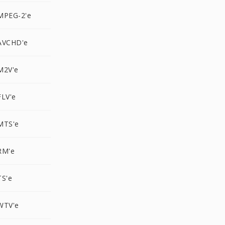
MPEG-2'e
AVCHD'e
M2V'e
FLV'e
MTS'e
RM'e
TS'e
WTV'e