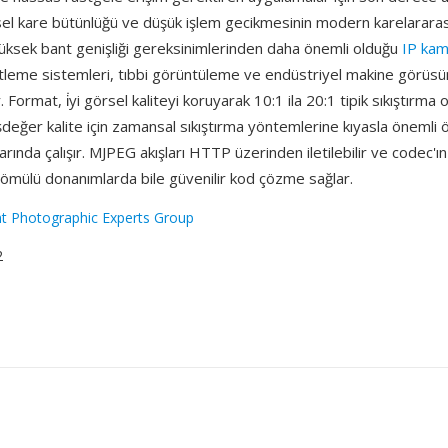
el kare bütünlüğü ve düşük işlem gecikmesinin modern karelararas
yüksek bant genişliği gereksinimlerinden daha önemli olduğu
IP kam
tleme sistemleri, tıbbi görüntüleme ve endüstriyel makine görüs
ır. Format, i̇yi görsel kaliteyi koruyarak 10:1 ila 20:1 tipik sıkıştırma 
değer kalite için zamansal sıkıştırma yöntemlerine kıyasla önemli
arında çalışır. MJPEG akışları HTTP üzerinden iletilebilir ve codec'ın 
 gömülü donanımlarda bile güvenilir kod çözme sağlar.
nt Photographic Experts Group
2