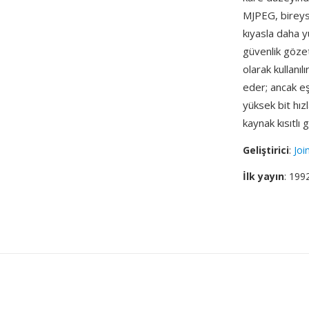
MJPEG, bireys
kıyasla daha 
güvenlik göze
olarak kullanıl
eder; ancak eş
yüksek bit hızl
kaynak kısıtlı
Geliştirici
:
Joi
İlk yayın
: 199