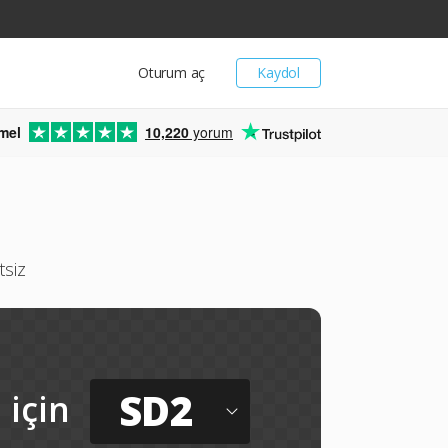
Oturum aç
Kaydol
mel
10,220
yorum
tsiz
SD2
için