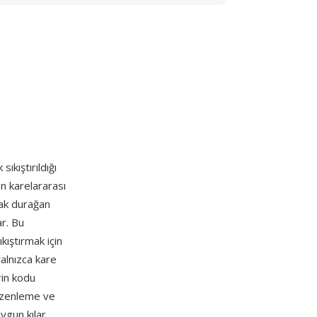
ıkıştırıldığı
an karelararası
rak durağan
r. Bu
kıştırmak için
alnızca kare
rin kodu
düzenleme ve
gun kılar.