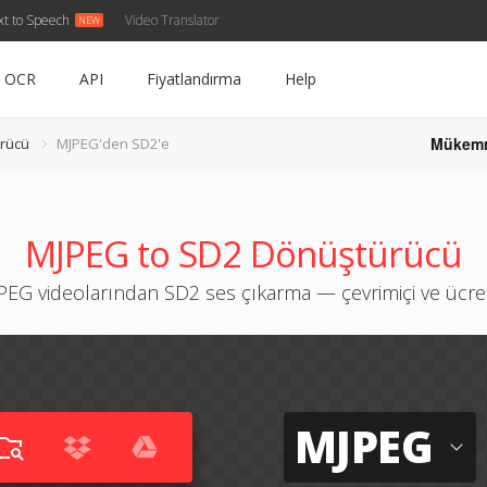
xt to Speech
Video Translator
OCR
API
Fiyatlandırma
Help
Mükem
rücü
MJPEG'den SD2'e
MJPEG to SD2 Dönüştürücü
EG videolarından SD2 ses çıkarma — çevrimiçi ve ücre
MJPEG