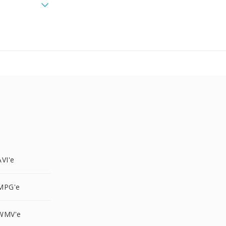
VI'e
MPG'e
WMV'e