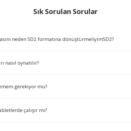
Sık Sorulan Sorular
asını neden SD2 formatına dönüştürmeliyimSD2?
ı nasıl oynatılır?
lemem gerekiyor mu?
abletlerde çalışır mı?