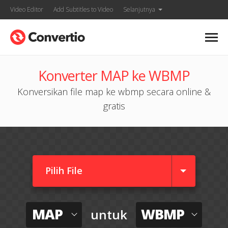
Video Editor
Add Subtitles to Video
Selanjutnya
Konverter MAP ke WBMP
Konversikan file map ke wbmp secara online &
gratis
Pilih File
MAP
WBMP
untuk