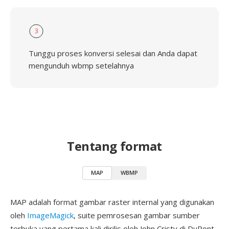
3
Tunggu proses konversi selesai dan Anda dapat
mengunduh wbmp setelahnya
Tentang format
MAP
WBMP
MAP adalah format gambar raster internal yang digunakan
oleh
ImageMagick
, suite pemrosesan gambar sumber
terbuka yang pertama kali dirilis oleh John Cristy di DuPont