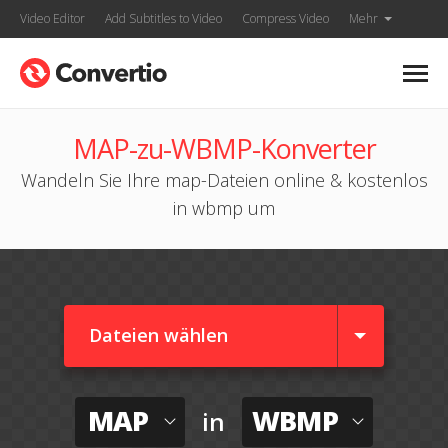
Video Editor
Add Subtitles to Video
Compress Video
Mehr
MAP-zu-WBMP-Konverter
Wandeln Sie Ihre map-Dateien online & kostenlos
in wbmp um
Dateien wählen
MAP
WBMP
in