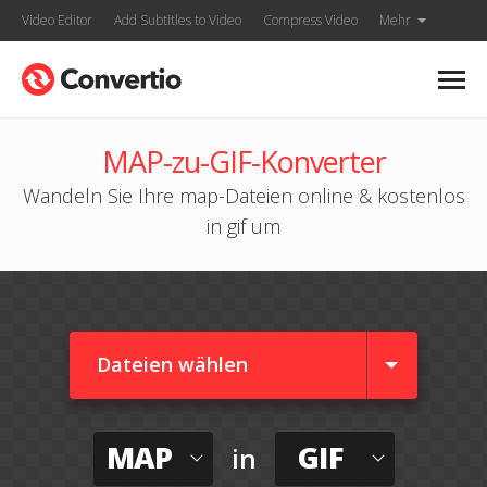
Video Editor
Add Subtitles to Video
Compress Video
Mehr
MAP-zu-GIF-Konverter
Wandeln Sie Ihre map-Dateien online & kostenlos
in gif um
Dateien wählen
MAP
GIF
in