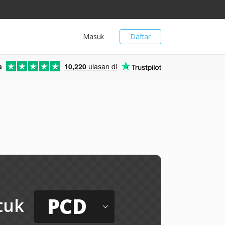
Masuk
Daftar
a
10,220
ulasan di
PCD
tuk