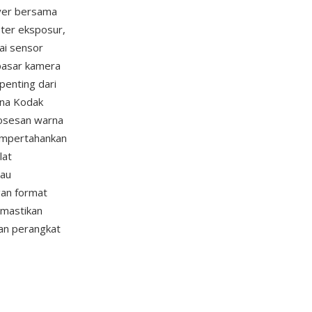
yer bersama
eter eksposur,
ai sensor
 pasar kamera
penting dari
rna Kodak
rosesan warna
mempertahankan
lat
tau
gan format
emastikan
an perangkat