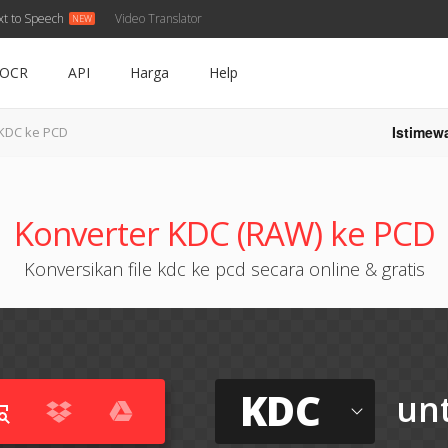
xt to Speech
Video Translator
OCR
API
Harga
Help
Istimew
KDC ke PCD
Konverter KDC (RAW) ke PCD
Konversikan file kdc ke pcd secara online & gratis
KDC
un