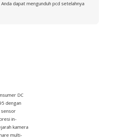
Anda dapat mengunduh pcd setelahnya
konsumer DC
995 dengan
 sensor
resi in-
ejarah kamera
are multi-