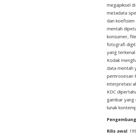
megapiksel d
metadata spes
dan koefisien
mentah dipeta
konsumer, fil
fotografi dig
yang terkena
Kodak menghas
data mentah y
pemrosesan R
interpretasi 
KDC dipertah
gambar yang 
lunak kontemp
Pengemban
Rilis awal
: 19