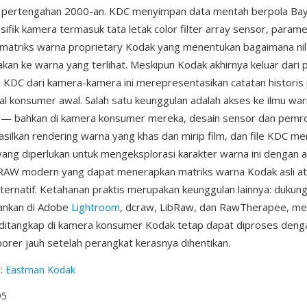
i pertengahan 2000-an. KDC menyimpan data mentah berpola Ba
ifik kamera termasuk tata letak color filter array sensor, param
 matriks warna proprietary Kodak yang menentukan bagaimana nil
kan ke warna yang terlihat. Meskipun Kodak akhirnya keluar dari
e KDC dari kamera-kamera ini merepresentasikan catatan historis 
ital konsumer awal. Salah satu keunggulan adalah akses ke ilmu wa
l — bahkan di kamera konsumer mereka, desain sensor dan pem
ilkan rendering warna yang khas dan mirip film, dan file KDC 
ang diperlukan untuk mengeksplorasi karakter warna ini dengan a
AW modern yang dapat menerapkan matriks warna Kodak asli a
alternatif. Ketahanan praktis merupakan keunggulan lainnya: dukun
ankan di Adobe
Lightroom
, dcraw, LibRaw, dan RawTherapee, m
ditangkap di kamera konsumer Kodak tetap dapat diproses deng
orer jauh setelah perangkat kerasnya dihentikan.
g
:
Eastman Kodak
95