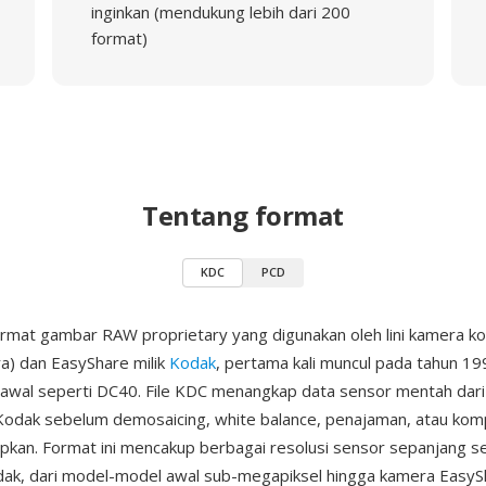
inginkan (mendukung lebih dari 200
format)
Tentang format
KDC
PCD
rmat gambar RAW proprietary yang digunakan oleh lini kamera 
ra) dan EasyShare milik
Kodak
, pertama kali muncul pada tahun 1
awal seperti DC40. File KDC menangkap data sensor mentah dari
dak sebelum demosaicing, white balance, penajaman, atau komp
pkan. Format ini mencakup berbagai resolusi sensor sepanjang s
ak, dari model-model awal sub-megapiksel hingga kamera EasySh