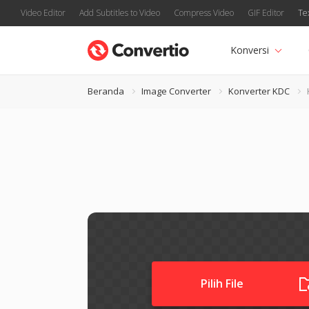
Video Editor
Add Subtitles to Video
Compress Video
GIF Editor
Te
Konversi
Beranda
Image Converter
Konverter KDC
Pilih File