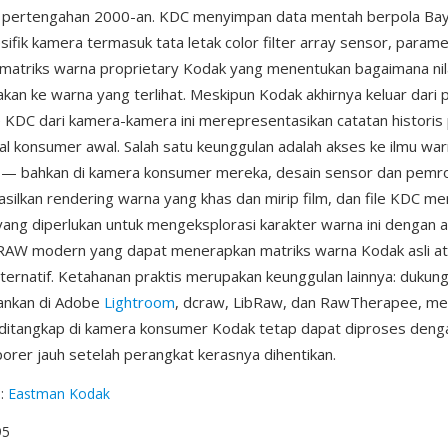
i pertengahan 2000-an. KDC menyimpan data mentah berpola Ba
ifik kamera termasuk tata letak color filter array sensor, param
 matriks warna proprietary Kodak yang menentukan bagaimana nil
kan ke warna yang terlihat. Meskipun Kodak akhirnya keluar dari
e KDC dari kamera-kamera ini merepresentasikan catatan historis 
ital konsumer awal. Salah satu keunggulan adalah akses ke ilmu wa
l — bahkan di kamera konsumer mereka, desain sensor dan pem
ilkan rendering warna yang khas dan mirip film, dan file KDC 
ang diperlukan untuk mengeksplorasi karakter warna ini dengan a
AW modern yang dapat menerapkan matriks warna Kodak asli a
alternatif. Ketahanan praktis merupakan keunggulan lainnya: dukun
ankan di Adobe
Lightroom
, dcraw, LibRaw, dan RawTherapee, m
ditangkap di kamera konsumer Kodak tetap dapat diproses deng
orer jauh setelah perangkat kerasnya dihentikan.
g
:
Eastman Kodak
95