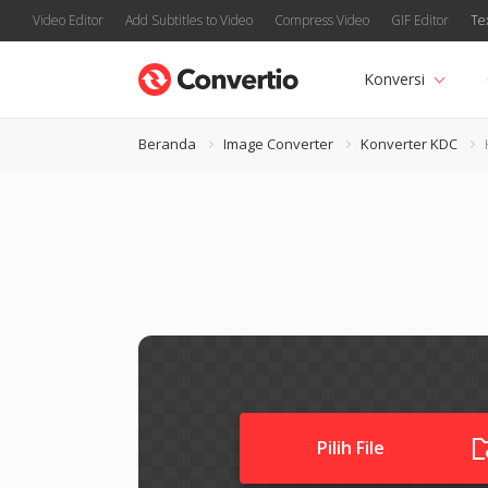
Video Editor
Add Subtitles to Video
Compress Video
GIF Editor
Te
Konversi
Beranda
Image Converter
Konverter KDC
Pilih File