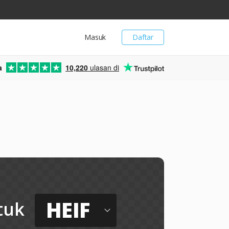
Masuk
Daftar
a
10,220
ulasan di
HEIF
tuk