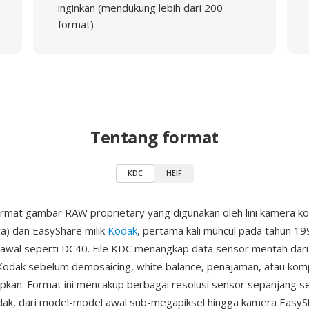
inginkan (mendukung lebih dari 200
format)
Tentang format
KDC
HEIF
rmat gambar RAW proprietary yang digunakan oleh lini kamera 
ra) dan EasyShare milik
Kodak
, pertama kali muncul pada tahun 1
awal seperti DC40. File KDC menangkap data sensor mentah dari
dak sebelum demosaicing, white balance, penajaman, atau komp
pkan. Format ini mencakup berbagai resolusi sensor sepanjang s
ak, dari model-model awal sub-megapiksel hingga kamera EasySh