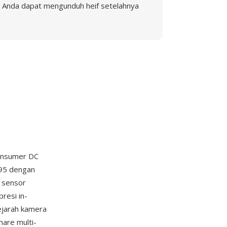
Anda dapat mengunduh heif setelahnya
konsumer DC
995 dengan
 sensor
resi in-
ejarah kamera
are multi-