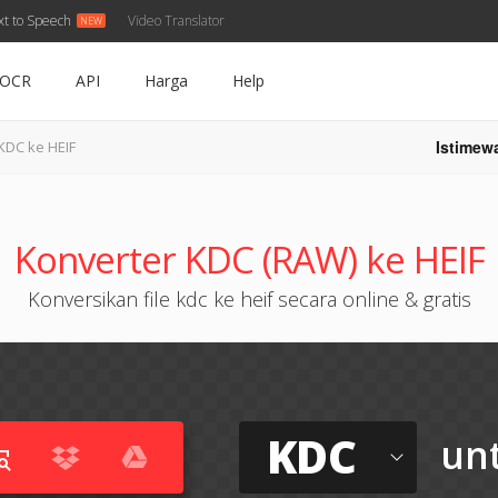
xt to Speech
Video Translator
OCR
API
Harga
Help
Istimew
KDC ke HEIF
Konverter KDC (RAW) ke HEIF
Konversikan file kdc ke heif secara online & gratis
KDC
un