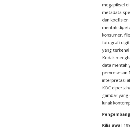
megapiksel d
metadata spes
dan koefisien
mentah dipeta
konsumer, fil
fotografi dig
yang terkena
Kodak menghas
data mentah y
pemrosesan R
interpretasi 
KDC dipertah
gambar yang 
lunak kontemp
Pengemban
Rilis awal
: 19