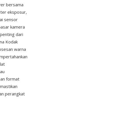
yer bersama
eter eksposur,
ai sensor
 pasar kamera
penting dari
rna Kodak
rosesan warna
mempertahankan
lat
tau
gan format
emastikan
an perangkat