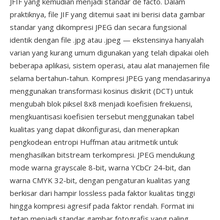
JFIF yang kemudian menjadi standar de facto. Dalam
praktiknya, file JIF yang ditemui saat ini berisi data gambar
standar yang dikompresi JPEG dan secara fungsional
identik dengan file .jpg atau .jpeg — ekstensinya hanyalah
varian yang kurang umum digunakan yang telah dipakai oleh
beberapa aplikasi, sistem operasi, atau alat manajemen file
selama bertahun-tahun. Kompresi JPEG yang mendasarinya
menggunakan transformasi kosinus diskrit (DCT) untuk
mengubah blok piksel 8x8 menjadi koefisien frekuensi,
mengkuantisasi koefisien tersebut menggunakan tabel
kualitas yang dapat dikonfigurasi, dan menerapkan
pengkodean entropi Huffman atau aritmetik untuk
menghasilkan bitstream terkompresi. JPEG mendukung
mode warna grayscale 8-bit, warna YCbCr 24-bit, dan
warna CMYK 32-bit, dengan pengaturan kualitas yang
berkisar dari hampir lossless pada faktor kualitas tinggi
hingga kompresi agresif pada faktor rendah. Format ini
tetap menjadi standar gambar fotografis yang paling