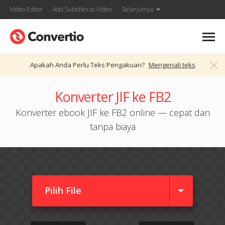
Video Editor
Add Subtitles to Video
Selanjutnya
Apakah Anda Perlu Teks Pengakuan?
Mengenali teks
Konverter JIF ke FB2
Konverter ebook JIF ke FB2 online — cepat dan
tanpa biaya
Pilih File