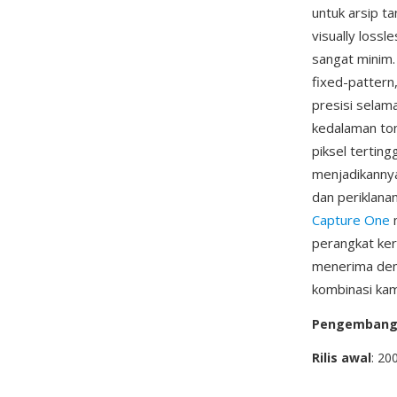
untuk arsip t
visually loss
sangat minim.
fixed-pattern
presisi selam
kedalaman ton
piksel terting
menjadikannya
dan periklanan
Capture One
m
perangkat ke
menerima demo
kombinasi kam
Pengemban
Rilis awal
: 20