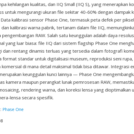
anpa kehilangan kualitas, dan IIQ Small (IIQ S), yang menerapkan k
less untuk mengurangi ukuran file sekitar 40-60% dengan dampak k
 Data kalibrasi sensor Phase One, termasuk peta defek per piksel,
, dan kalibrasi warna pabrik, tertanam dalam file IIQ, memungkink
a pengembangan RAW. Salah satu keunggulan adalah daya resolus
al yang luar biasa: file IIQ dari sistem flagship Phase One mengh
gi dan rentang dinamis terluas yang tersedia dalam fotografi kome
 format standar untuk digitalisasi museum, reproduksi seni rupa, 
 komersial di mana detail maksimal tidak bisa ditawar. Integrasi 
erupakan keunggulan kunci lainnya — Phase One mengembangka
ras kamera maupun perangkat lunak pemrosesan RAW, memastikan
saicing, rendering warna, dan koreksi lensa yang dioptimalkan u
era-lensa secara spesifik.
g
:
Phase One
08