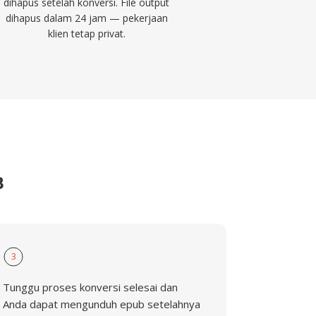
dihapus setelah konversi. File output
dihapus dalam 24 jam — pekerjaan
klien tetap privat.
B
3
Tunggu proses konversi selesai dan
Anda dapat mengunduh epub setelahnya