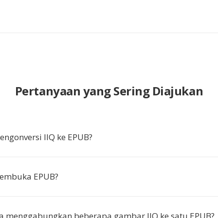
Pertanyaan yang Sering Diajukan
ngonversi IIQ ke EPUB?
membuka EPUB?
ya menggabungkan beberapa gambar IIQ ke satu EPUB?