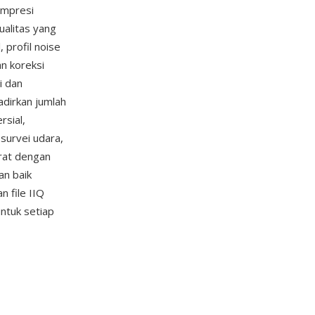
ompresi
ualitas yang
 profil noise
an koreksi
i dan
adirkan jumlah
rsial,
survei udara,
erat dengan
n baik
 file IIQ
ntuk setiap