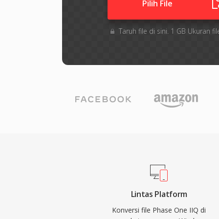
Pilih File
Taruh file di sini. 1 GB Ukuran
Lintas Platform
Konversi file Phase One IIQ di