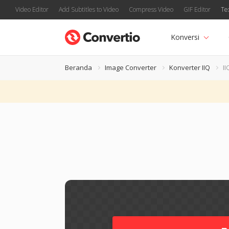
Video Editor
Add Subtitles to Video
Compress Video
GIF Editor
Te
Konversi
Beranda
Image Converter
Konverter IIQ
I