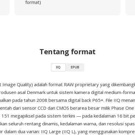
format)
Tentang format
IIQ
EPUB
ent Image Quality) adalah format RAW proprietary yang dikembang
produsen asal Denmark untuk sistem kamera digital medium-format
nalkan pada tahun 2008 bersama digital back P65+. File IIQ mena
ntah dari sensor CCD dan CMOS berarea besar milik Phase One
a 151 megapiksel pada sistem terkini — pada kedalaman 16 bit pe
n seluruh rentang dinamis, kedalaman warna, dan resolusi spasi
dir dalam dua varian: IIQ Large (IIQ L), yang menggunakan kompre