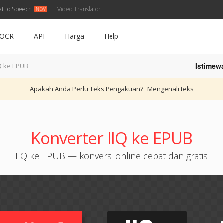
xt to Speech
Video Translator
OCR
API
Harga
Help
Istimew
IQ ke EPUB
Apakah Anda Perlu Teks Pengakuan?
Mengenali teks
Konverter IIQ ke EPUB
IIQ ke EPUB — konversi online cepat dan gratis