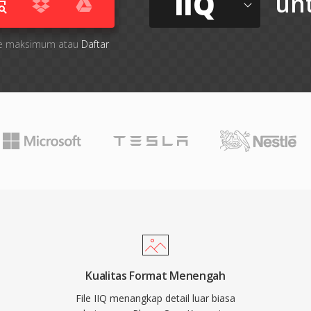
IIQ
un
 file maksimum atau
Daftar
Kualitas Format Menengah
File IIQ menangkap detail luar biasa