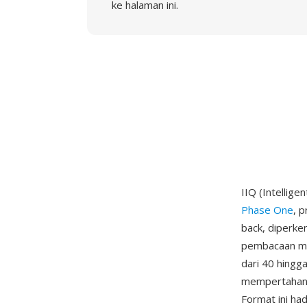
ke halaman ini.
IIQ (Intellig
Phase One
, 
back, diperke
pembacaan me
dari 40 hingg
mempertahanka
Format ini ha