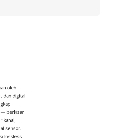
kan oleh
 dan digital
ngkap
 — berkisar
r kanal,
al sensor.
si lossless