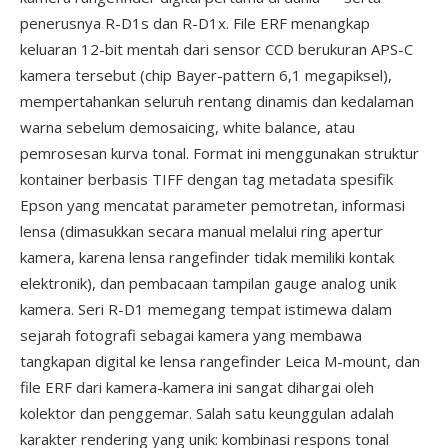
penerusnya R-D1s dan R-D1x. File ERF menangkap
keluaran 12-bit mentah dari sensor CCD berukuran APS-C
kamera tersebut (chip Bayer-pattern 6,1 megapiksel),
mempertahankan seluruh rentang dinamis dan kedalaman
warna sebelum demosaicing, white balance, atau
pemrosesan kurva tonal. Format ini menggunakan struktur
kontainer berbasis TIFF dengan tag metadata spesifik
Epson yang mencatat parameter pemotretan, informasi
lensa (dimasukkan secara manual melalui ring apertur
kamera, karena lensa rangefinder tidak memiliki kontak
elektronik), dan pembacaan tampilan gauge analog unik
kamera. Seri R-D1 memegang tempat istimewa dalam
sejarah fotografi sebagai kamera yang membawa
tangkapan digital ke lensa rangefinder Leica M-mount, dan
file ERF dari kamera-kamera ini sangat dihargai oleh
kolektor dan penggemar. Salah satu keunggulan adalah
karakter rendering yang unik: kombinasi respons tonal