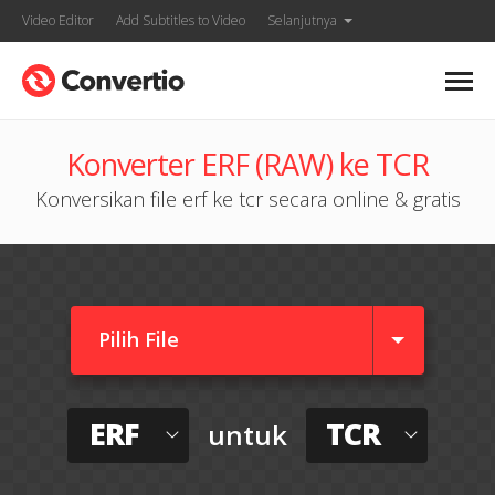
Video Editor
Add Subtitles to Video
Selanjutnya
Konverter ERF (RAW) ke TCR
Konversikan file erf ke tcr secara online & gratis
Pilih File
ERF
TCR
untuk